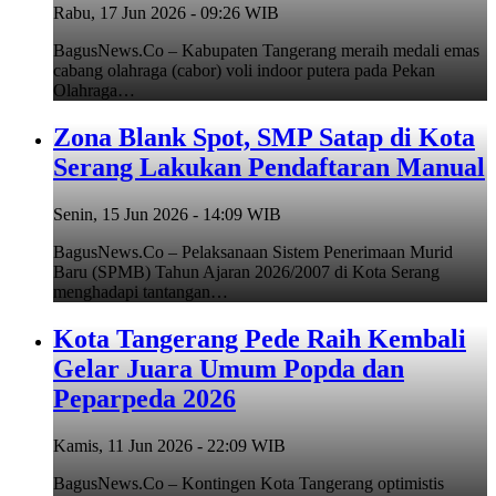
Rabu, 17 Jun 2026 - 09:26 WIB
BagusNews.Co – Kabupaten Tangerang meraih medali emas
cabang olahraga (cabor) voli indoor putera pada Pekan
Olahraga…
Zona Blank Spot, SMP Satap di Kota
Serang Lakukan Pendaftaran Manual
Senin, 15 Jun 2026 - 14:09 WIB
BagusNews.Co – Pelaksanaan Sistem Penerimaan Murid
Baru (SPMB) Tahun Ajaran 2026/2007 di Kota Serang
menghadapi tantangan…
Kota Tangerang Pede Raih Kembali
Gelar Juara Umum Popda dan
Peparpeda 2026
Kamis, 11 Jun 2026 - 22:09 WIB
BagusNews.Co – Kontingen Kota Tangerang optimistis