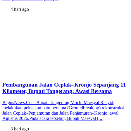
4 hari ago
Pembangunan Jalan Ceplak–Kronjo Sepanjang 11
Kilometer, Bupati Tangerang: Awasi Bersama
BagusNews.Co – Bupati Tangerang Moch. Maesyal Rasyid,
melakukan peletakan batu pertama (Groundbreaking) rekonstruksi
Jalan Ceplak–Penjamuran dan Jalan Penjamuran–Kronjo, awal
Agustus 2026.Pada acara tersebut, Bupati Maesyal [...]
3 hari ago