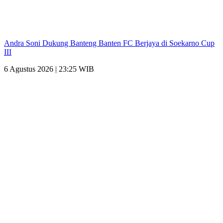
Andra Soni Dukung Banteng Banten FC Berjaya di Soekarno Cup
III
6 Agustus 2026 | 23:25 WIB