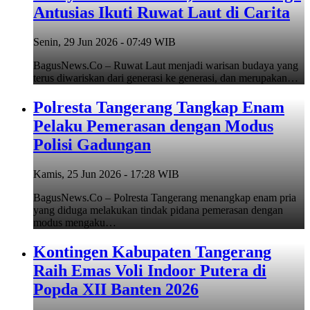
Antusias Ikuti Ruwat Laut di Carita
Senin, 29 Jun 2026 - 07:49 WIB
BagusNews.Co – Ruwat Laut menjadi warisan budaya yang
terus diwariskan dari generasi ke generasi, dan merupakan…
Polresta Tangerang Tangkap Enam
Pelaku Pemerasan dengan Modus
Polisi Gadungan
Kamis, 25 Jun 2026 - 17:28 WIB
BagusNews.Co – Polresta Tangerang menangkap enam pria
yang diduga melakukan tindak pidana pemerasan dengan
modus mengaku…
Kontingen Kabupaten Tangerang
Raih Emas Voli Indoor Putera di
Popda XII Banten 2026