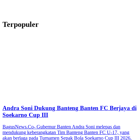
Terpopuler
Andra Soni Dukung Banteng Banten FC Berjaya di
Soekarno Cup III
BagusNews.Co- Gubernur Banten Andra Soni melepas dan
mendukung keberangkatan Tim Banteng Banten FC U-17, yang
akan berlaga pada Turnamen Sepak Bola Soekarno Cup III 2026,