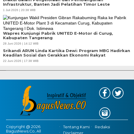
Infrastruktur, Banten Jadi Pelatihan Timor Leste
1 Juli 2026 | 20:38 WIB
Wapres Kunjungi Pabrik UNITED E-Motor di Curug,
Kabupaten Tangerang
28 Juni 2026 | 14:12 WIB
Srikandi ARUN Linda Kartika Dewi: Program MBG Hadirkan
Keadilan Sosial dan Gerakkan Ekonomi Rakyat
APBD Tahun 2025 Anggarkan Rp200 Miliar | Program Makan Bergizi
22 Juni 2026 | 17:38 WIB
Gratis Provinsi Banten
Copyright @ 2026
Tentang Kami
Redaksi
BagusNews.Co, All
Disclaimer