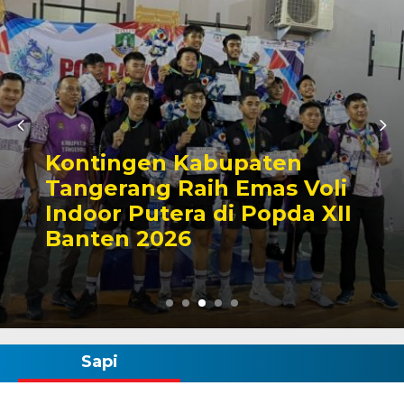
Zona Blank Spot, SMP
Voli
Satap di Kota Serang
 XII
Lakukan Pendaftaran
Manual
Sapi