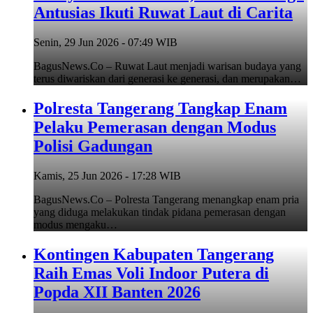
Antusias Ikuti Ruwat Laut di Carita
Senin, 29 Jun 2026 - 07:49 WIB
BagusNews.Co – Ruwat Laut menjadi warisan budaya yang
terus diwariskan dari generasi ke generasi, dan merupakan…
Polresta Tangerang Tangkap Enam
Pelaku Pemerasan dengan Modus
Polisi Gadungan
Kamis, 25 Jun 2026 - 17:28 WIB
BagusNews.Co – Polresta Tangerang menangkap enam pria
yang diduga melakukan tindak pidana pemerasan dengan
modus mengaku…
Kontingen Kabupaten Tangerang
Raih Emas Voli Indoor Putera di
Popda XII Banten 2026