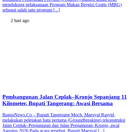
mendukung pelaksanaan Program Makan Bergizi Gratis (MBG)
sebagai salah satu program [...]
2 hari ago
Pembangunan Jalan Ceplak–Kronjo Sepanjang 11
Kilometer, Bupati Tangerang: Awasi Bersama
BagusNews.Co – Bupati Tangerang Moch. Maesyal Rasyid,
melakukan peletakan batu pertama (Groundbreaking) rekonstruksi
Jalan Ceplak–Penjamuran dan Jalan Penjamuran–Kronjo, awal
Agustus 2026.Pada acara tersebut, Bupati Maesyal [...]