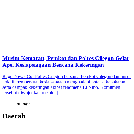
Musim Kemarau, Pemkot dan Polres Cilegon Gelar
Apel Kesiapsiagaan Bencana Kekeringan
BagusNews.Co- Polres Cilegon bersama Pemkot Cilegon dan unsur
terkait memperkuat kesiapsiagaan menghadapi potensi kebakaran
serta dampak kekeringan akibat fenomena El Niño. Komitmen
tersebut diwujudkan melalui [...]
1 hari ago
Daerah