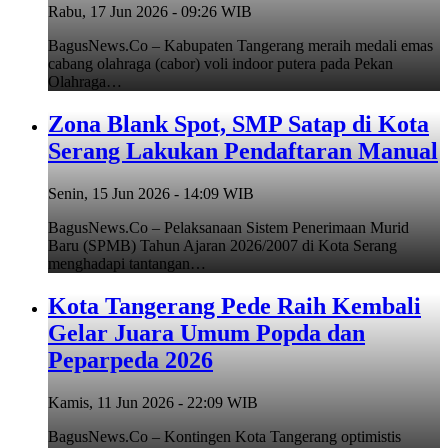
Rabu, 17 Jun 2026 - 09:26 WIB
BagusNews.Co – Kabupaten Tangerang meraih medali emas
cabang olahraga (cabor) voli indoor putera pada Pekan
Olahraga…
Zona Blank Spot, SMP Satap di Kota
Serang Lakukan Pendaftaran Manual
Senin, 15 Jun 2026 - 14:09 WIB
BagusNews.Co – Pelaksanaan Sistem Penerimaan Murid
Baru (SPMB) Tahun Ajaran 2026/2007 di Kota Serang
menghadapi tantangan…
Kota Tangerang Pede Raih Kembali
Gelar Juara Umum Popda dan
Peparpeda 2026
Kamis, 11 Jun 2026 - 22:09 WIB
BagusNews.Co – Kontingen Kota Tangerang optimistis