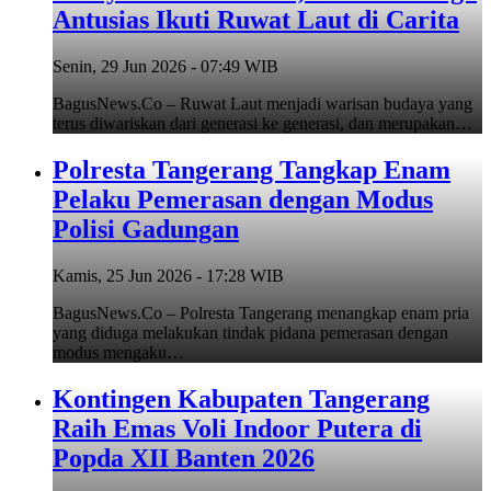
Antusias Ikuti Ruwat Laut di Carita
Senin, 29 Jun 2026 - 07:49 WIB
BagusNews.Co – Ruwat Laut menjadi warisan budaya yang
terus diwariskan dari generasi ke generasi, dan merupakan…
Polresta Tangerang Tangkap Enam
Pelaku Pemerasan dengan Modus
Polisi Gadungan
Kamis, 25 Jun 2026 - 17:28 WIB
BagusNews.Co – Polresta Tangerang menangkap enam pria
yang diduga melakukan tindak pidana pemerasan dengan
modus mengaku…
Kontingen Kabupaten Tangerang
Raih Emas Voli Indoor Putera di
Popda XII Banten 2026