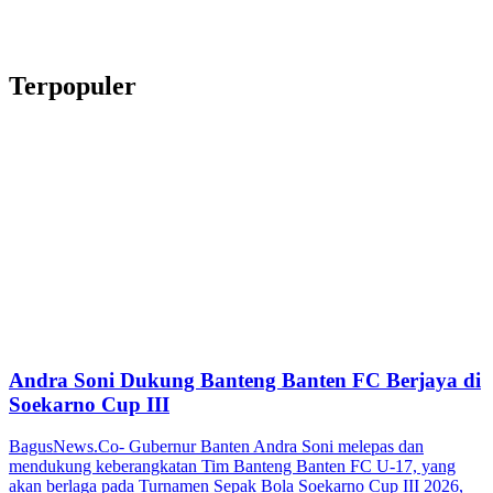
Terpopuler
Andra Soni Dukung Banteng Banten FC Berjaya di
Soekarno Cup III
BagusNews.Co- Gubernur Banten Andra Soni melepas dan
mendukung keberangkatan Tim Banteng Banten FC U-17, yang
akan berlaga pada Turnamen Sepak Bola Soekarno Cup III 2026,