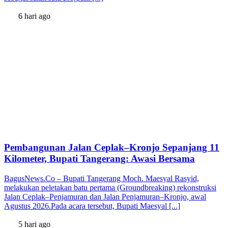
6 hari ago
Pembangunan Jalan Ceplak–Kronjo Sepanjang 11
Kilometer, Bupati Tangerang: Awasi Bersama
BagusNews.Co – Bupati Tangerang Moch. Maesyal Rasyid,
melakukan peletakan batu pertama (Groundbreaking) rekonstruksi
Jalan Ceplak–Penjamuran dan Jalan Penjamuran–Kronjo, awal
Agustus 2026.Pada acara tersebut, Bupati Maesyal [...]
5 hari ago