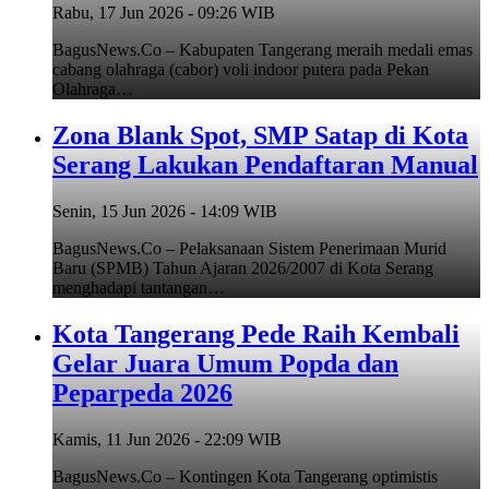
Rabu, 17 Jun 2026 - 09:26 WIB
BagusNews.Co – Kabupaten Tangerang meraih medali emas
cabang olahraga (cabor) voli indoor putera pada Pekan
Olahraga…
Zona Blank Spot, SMP Satap di Kota
Serang Lakukan Pendaftaran Manual
Senin, 15 Jun 2026 - 14:09 WIB
BagusNews.Co – Pelaksanaan Sistem Penerimaan Murid
Baru (SPMB) Tahun Ajaran 2026/2007 di Kota Serang
menghadapi tantangan…
Kota Tangerang Pede Raih Kembali
Gelar Juara Umum Popda dan
Peparpeda 2026
Kamis, 11 Jun 2026 - 22:09 WIB
BagusNews.Co – Kontingen Kota Tangerang optimistis