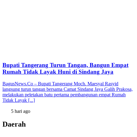
Bupati Tangerang Turun Tangan, Bangun Empat
Rumah Tidak Layak Huni di Sindang Jaya
BagusNews.Co – Bupati Tangerang Moch. Maesyal Rasyid
langsung turun tangan bersama Camat Sindang Jaya Galih Prakosa,
melakukan peletakan batu pertama pembangunan empat Rumah
Tidak Layak [...]
5 hari ago
Daerah