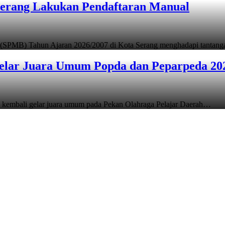
Serang Lakukan Pendaftaran Manual
 (SPMB) Tahun Ajaran 2026/2007 di Kota Serang menghadapi tantan
elar Juara Umum Popda dan Peparpeda 20
 kembali gelar juara umum pada Pekan Olahraga Pelajar Daerah…