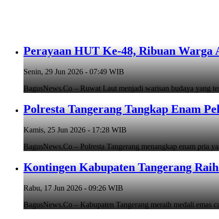
Perayaan HUT Ke-48, Ribuan Warga An
Senin, 29 Jun 2026 - 07:49 WIB
BagusNews.Co – Ruwat Laut menjadi warisan budaya yang teru
Polresta Tangerang Tangkap Enam Pe
Kamis, 25 Jun 2026 - 17:28 WIB
BagusNews.Co – Polresta Tangerang menangkap enam pria y
Kontingen Kabupaten Tangerang Raih 
Rabu, 17 Jun 2026 - 09:26 WIB
BagusNews.Co – Kabupaten Tangerang meraih medali emas cab