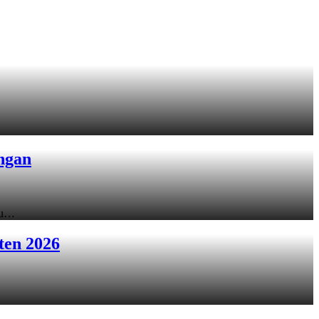
ngan
ku…
ten 2026