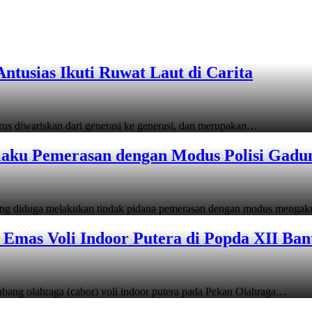
tusias Ikuti Ruwat Laut di Carita
s diwariskan dari generasi ke generasi, dan merupakan…
laku Pemerasan dengan Modus Polisi Gadu
ang diduga melakukan tindak pidana pemerasan dengan modus menga
Emas Voli Indoor Putera di Popda XII Ban
ang olahraga (cabor) voli indoor putera pada Pekan Olahraga…