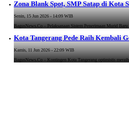
Zona Blank Spot, SMP Satap di Kota 
Senin, 15 Jun 2026 - 14:09 WIB
BagusNews.Co – Pelaksanaan Sistem Penerimaan Murid Baru
Kota Tangerang Pede Raih Kembali G
Kamis, 11 Jun 2026 - 22:09 WIB
BagusNews.Co – Kontingen Kota Tangerang optimistis meraih