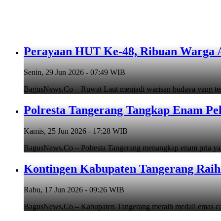
Perayaan HUT Ke-48, Ribuan Warga An
Senin, 29 Jun 2026 - 07:49 WIB
BagusNews.Co – Ruwat Laut menjadi warisan budaya yang teru
Polresta Tangerang Tangkap Enam Pe
Kamis, 25 Jun 2026 - 17:28 WIB
BagusNews.Co – Polresta Tangerang menangkap enam pria y
Kontingen Kabupaten Tangerang Raih 
Rabu, 17 Jun 2026 - 09:26 WIB
BagusNews.Co – Kabupaten Tangerang meraih medali emas cab