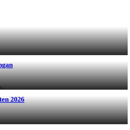
ngan
ku…
ten 2026