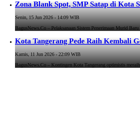
Zona Blank Spot, SMP Satap di Kota 
Senin, 15 Jun 2026 - 14:09 WIB
BagusNews.Co – Pelaksanaan Sistem Penerimaan Murid Baru
Kota Tangerang Pede Raih Kembali G
Kamis, 11 Jun 2026 - 22:09 WIB
BagusNews.Co – Kontingen Kota Tangerang optimistis meraih