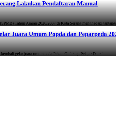
Serang Lakukan Pendaftaran Manual
 (SPMB) Tahun Ajaran 2026/2007 di Kota Serang menghadapi tantan
elar Juara Umum Popda dan Peparpeda 20
 kembali gelar juara umum pada Pekan Olahraga Pelajar Daerah…