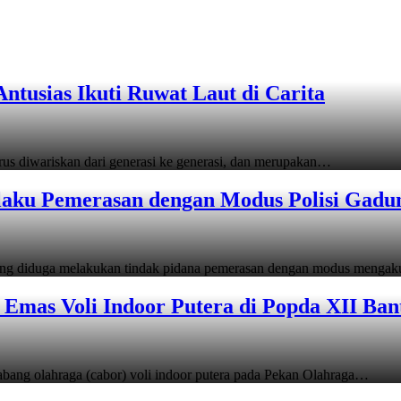
tusias Ikuti Ruwat Laut di Carita
s diwariskan dari generasi ke generasi, dan merupakan…
laku Pemerasan dengan Modus Polisi Gadu
ang diduga melakukan tindak pidana pemerasan dengan modus menga
Emas Voli Indoor Putera di Popda XII Ban
ang olahraga (cabor) voli indoor putera pada Pekan Olahraga…