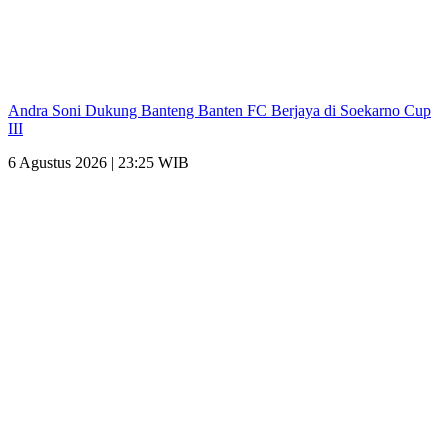
Andra Soni Dukung Banteng Banten FC Berjaya di Soekarno Cup
III
6 Agustus 2026 | 23:25 WIB