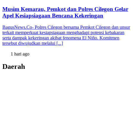
Musim Kemarau, Pemkot dan Polres Cilegon Gelar
Apel Kesiapsiagaan Bencana Kekeringan
BagusNews.Co- Polres Cilegon bersama Pemkot Cilegon dan unsur
terkait memperkuat kesiapsiagaan menghadapi potensi kebakaran
serta dampak kekeringan akibat fenomena El Niño. Komitmen
tersebut diwujudkan melalui [...]
1 hari ago
Daerah