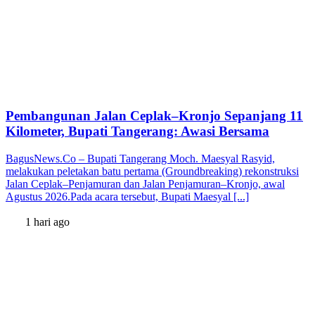
Pembangunan Jalan Ceplak–Kronjo Sepanjang 11
Kilometer, Bupati Tangerang: Awasi Bersama
BagusNews.Co – Bupati Tangerang Moch. Maesyal Rasyid,
melakukan peletakan batu pertama (Groundbreaking) rekonstruksi
Jalan Ceplak–Penjamuran dan Jalan Penjamuran–Kronjo, awal
Agustus 2026.Pada acara tersebut, Bupati Maesyal [...]
1 hari ago