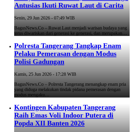
Antusias Ikuti Ruwat Laut di Carita
Senin, 29 Jun 2026 - 07:49 WIB
BagusNews.Co – Ruwat Laut menjadi warisan budaya yang
terus diwariskan dari generasi ke generasi, dan merupakan…
Polresta Tangerang Tangkap Enam
Pelaku Pemerasan dengan Modus
Polisi Gadungan
Kamis, 25 Jun 2026 - 17:28 WIB
BagusNews.Co – Polresta Tangerang menangkap enam pria
yang diduga melakukan tindak pidana pemerasan dengan
modus mengaku…
Kontingen Kabupaten Tangerang
Raih Emas Voli Indoor Putera di
Popda XII Banten 2026