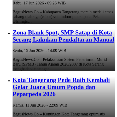
Rabu, 17 Jun 2026 - 09:26 WIB
BagusNews.Co – Kabupaten Tangerang meraih medali emas
cabang olahraga (cabor) voli indoor putera pada Pekan
Olahraga…
Zona Blank Spot, SMP Satap di Kota
Serang Lakukan Pendaftaran Manual
Senin, 15 Jun 2026 - 14:09 WIB
BagusNews.Co – Pelaksanaan Sistem Penerimaan Murid
Baru (SPMB) Tahun Ajaran 2026/2007 di Kota Serang
menghadapi tantangan…
Kota Tangerang Pede Raih Kembali
Gelar Juara Umum Popda dan
Peparpeda 2026
Kamis, 11 Jun 2026 - 22:09 WIB
BagusNews.Co – Kontingen Kota Tangerang optimistis