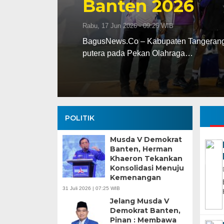
026
 WIB
aten Tangerang meraih medali emas cabang olahraga (cabor) 
lahraga…
POLITIK
Musda V Demokrat
Banten, Herman
Khaeron Tekankan
Konsolidasi Menuju
Kemenangan
Banten Butuh Gu
31 Juli 2026 | 07:25 WIB
Teknokratif
Jelang Musda V
Demokrat Banten,
Pinan : Membawa