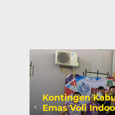
n Kabupaten Tangerang 
 Indoor Putera di Popda 