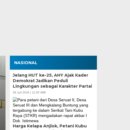
NASIONAL
Jelang HUT ke-25, AHY Ajak Kader
Demokrat Jadikan Peduli
Lingkungan sebagai Karakter Partai
28 Juli 2026 | 11:55 WIB
ot, SMP Satap di Kota
Harga Kelapa Anjlok, Petani Kubu