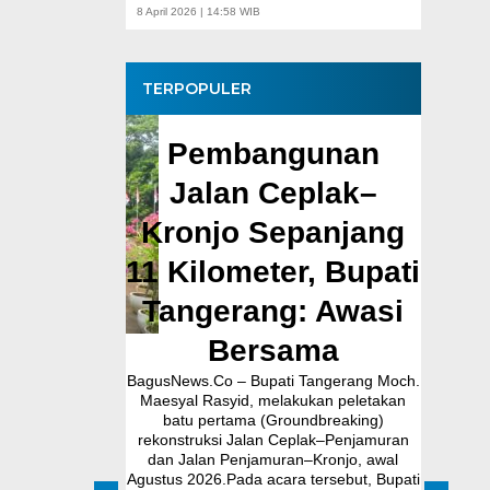
8 April 2026 | 14:58 WIB
TERPOPULER
Pembangunan
Mu
Jalan Ceplak–
Pem
Kronjo Sepanjang
Cil
11 Kilometer, Bupati
K
Tangerang: Awasi
Bersama
Pemprov
BagusNews.Co – Bupati Tangerang Moch.
BagusNew
Dukung
Maesyal Rasyid, melakukan peletakan
Pemko
batu pertama (Groundbreaking)
memperk
 MBG,
rekonstruksi Jalan Ceplak–Penjamuran
pote
dan Jalan Penjamuran–Kronjo, awal
kekeri
i Terima
Agustus 2026.Pada acara tersebut, Bupati
Komitmen 