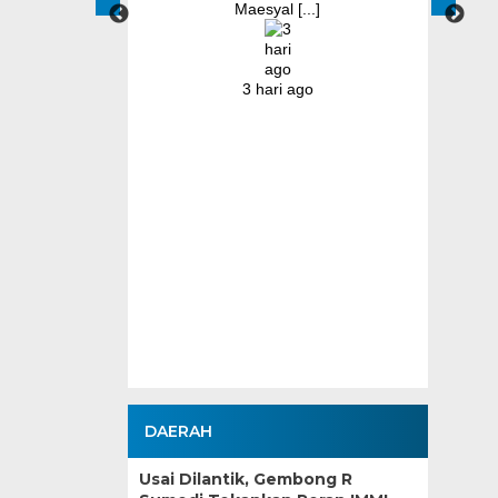
Maesyal [...]
 Kepala
karta
3 hari ago
nur Banten Andra
tmen Pemerintah
nten untuk terus
n Program Makan
ebagai salah satu
...]
go
DAERAH
Usai Dilantik, Gembong R