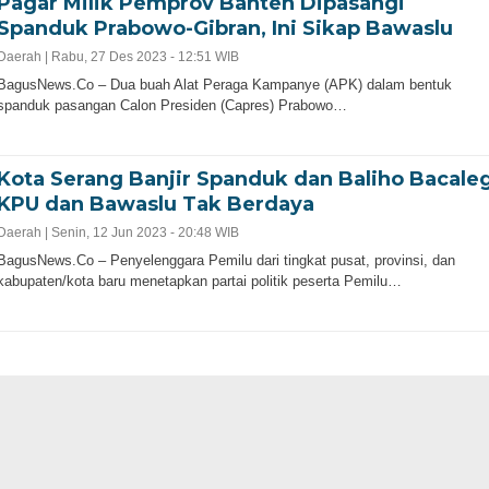
Pagar Milik Pemprov Banten Dipasangi
Spanduk Prabowo-Gibran, Ini Sikap Bawaslu
Daerah |
Rabu, 27 Des 2023 - 12:51 WIB
BagusNews.Co – Dua buah Alat Peraga Kampanye (APK) dalam bentuk
spanduk pasangan Calon Presiden (Capres) Prabowo…
Kota Serang Banjir Spanduk dan Baliho Bacaleg
KPU dan Bawaslu Tak Berdaya
Daerah |
Senin, 12 Jun 2023 - 20:48 WIB
BagusNews.Co – Penyelenggara Pemilu dari tingkat pusat, provinsi, dan
kabupaten/kota baru menetapkan partai politik peserta Pemilu…