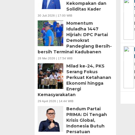
Kekompakan dan
Soliditas Kader
30 Juli 2026 | 17:00 WIB
Momentum
Iduladha 1447
Hijriah: DPC Partai
Demokrat
Pandeglang Bersih-
bersih Terminal Kadubanen
28 Mei 2026 | 17:54 WIB
Milad ke-24, PKS
Serang Fokus
Perkuat Ketahanan
Ekonomi hingga
Energi
Kemasyarakatan
29 April 2026 | 14:44 WIB
Bendum Partai
PRIMA: Di Tengah
Krisis Global,
Indonesia Butuh
Persatuan