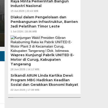
an Pendaftaran Manual
Raya Minta Pemerintah Bangun
Industri Nasional
15 Juli 2026 | 20:43 WIB
Diakui dalam Pengelolaan dan
em Penerimaan Murid Baru (SPMB) Tahun Ajaran 2026/2007
Pembangunan Infrastruktur, Banten
gan…
Jadi Pelatihan Timor Leste
1 Juli 2026 | 20:38 WIB
Wapres Kunjungi Pabrik UNITED E-
Motor di Curug, Kabupaten
Tangerang
28 Juni 2026 | 14:12 WIB
Srikandi ARUN Linda Kartika Dewi:
Program MBG Hadirkan Keadilan
u |
Sosial dan Gerakkan Ekonomi Rakyat
r
APBD Tahun 2025 Anggarkan Rp200 Miliar |
Banten Butuh Gu
22 Juni 2026 | 17:38 WIB
Program Makan Bergizi Gratis Provinsi Banten
Teknokratif