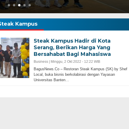
Steak Kampus
Steak Kampus Hadir di Kota
Serang, Berikan Harga Yang
Bersahabat Bagi Mahasiswa
Business |
Minggu, 2 Okt 2022 - 12:22 WIB
BagusNews.Co – Restoran Steak Kampus (SK) by Shef
Local, buka bisnis berkolabirasi dengan Yayasan
Universitas Banten…
Gubernur Baru, Banten Harus Lebih Maj
bernur Progresif dan
Perencanaan Pembangunan Infrastruku