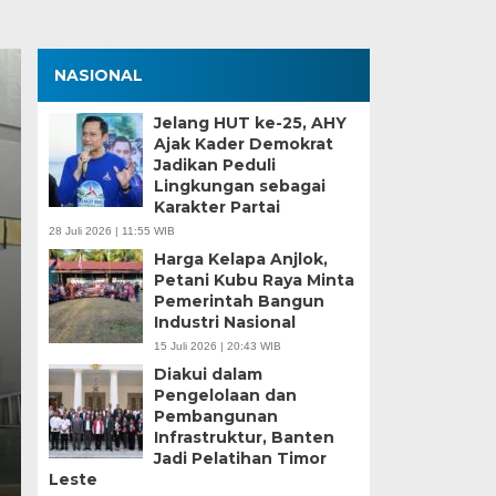
NASIONAL
Jelang HUT ke-25, AHY
Ajak Kader Demokrat
Jadikan Peduli
Lingkungan sebagai
Karakter Partai
28 Juli 2026 | 11:55 WIB
Harga Kelapa Anjlok,
Petani Kubu Raya Minta
na Blank Spot, SMP Satap
Pemerintah Bangun
Industri Nasional
rang Lakukan Pendaftar
15 Juli 2026 | 20:43 WIB
Diakui dalam
 15 Jun 2026 - 14:09 WIB
Pengelolaan dan
Pembangunan
News.Co – Pelaksanaan Sistem Penerimaan Murid Baru (SPM
Infrastruktur, Banten
ta Serang menghadapi tantangan…
Jadi Pelatihan Timor
Leste