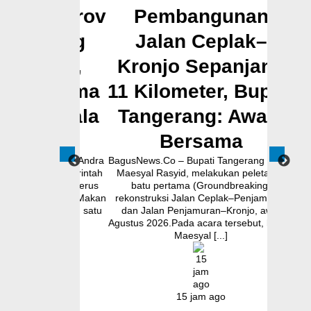
Pemprov
Pembangunan
Tina
Dukung
Jalan Ceplak–
 MBG,
Kronjo Sepanjang
i Terima
11 Kilometer, Bupati
B
 Kepala
Tangerang: Awasi
dal
karta
Bersama
nur Banten Andra
BagusNews.Co – Bupati Tangerang Moch.
BagusN
tmen Pemerintah
Maesyal Rasyid, melakukan peletakan
Posyandu
nten untuk terus
batu pertama (Groundbreaking)
Soni men
n Program Makan
rekonstruksi Jalan Ceplak–Penjamuran
Posyand
ebagai salah satu
dan Jalan Penjamuran–Kronjo, awal
memast
...]
Agustus 2026.Pada acara tersebut, Bupati
masya
Maesyal [...]
go
15 jam ago