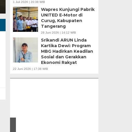
1 Juli 2026 | 20:38 WIB
Wapres Kunjungi Pabrik
UNITED E-Motor di
Curug, Kabupaten
Tangerang
28 Juni 2026 | 14:12 WIB
Srikandi ARUN Linda
Kartika Dewi: Program
MBG Hadirkan Keadilan
Sosial dan Gerakkan
Ekonomi Rakyat
APBD Tahun 2025 Anggarkan Rp200 Miliar |
22 Juni 2026 | 17:38 WIB
Program Makan Bergizi Gratis Provinsi Banten
u |
r
Banten Butuh Gu