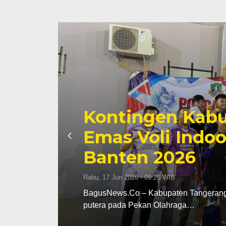
Kontingen Kabupaten
Emas Voli Indoor Pute
Banten 2026
Rabu, 17 Jun 2026 - 09:26 WIB
BagusNews.Co – Kabupaten Tangerang meraih medali e
putera pada Pekan Olahraga…