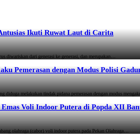
tusias Ikuti Ruwat Laut di Carita
s diwariskan dari generasi ke generasi, dan merupakan…
laku Pemerasan dengan Modus Polisi Gadu
ang diduga melakukan tindak pidana pemerasan dengan modus menga
Emas Voli Indoor Putera di Popda XII Ban
ang olahraga (cabor) voli indoor putera pada Pekan Olahraga…