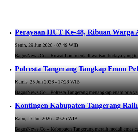
Perayaan HUT Ke-48, Ribuan Warga An
Senin, 29 Jun 2026 - 07:49 WIB
BagusNews.Co – Ruwat Laut menjadi warisan budaya yang teru
Polresta Tangerang Tangkap Enam Pe
Kamis, 25 Jun 2026 - 17:28 WIB
BagusNews.Co – Polresta Tangerang menangkap enam pria y
Kontingen Kabupaten Tangerang Raih 
Rabu, 17 Jun 2026 - 09:26 WIB
BagusNews.Co – Kabupaten Tangerang meraih medali emas cab