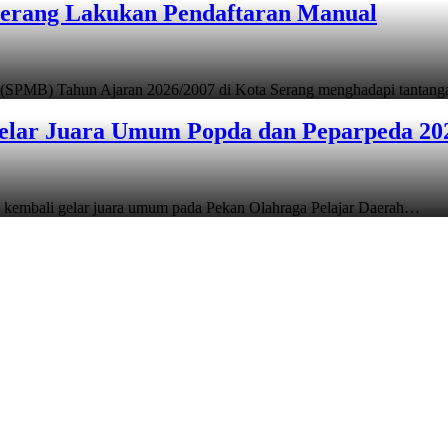
Serang Lakukan Pendaftaran Manual
 (SPMB) Tahun Ajaran 2026/2007 di Kota Serang menghadapi tantan
elar Juara Umum Popda dan Peparpeda 20
 kembali gelar juara umum pada Pekan Olahraga Pelajar Daerah…