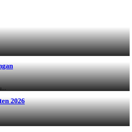
ngan
ku…
ten 2026