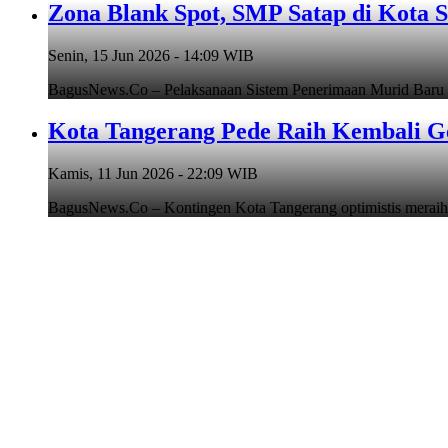
Zona Blank Spot, SMP Satap di Kota 
Senin, 15 Jun 2026 - 14:09 WIB
BagusNews.Co – Pelaksanaan Sistem Penerimaan Murid Baru
Kota Tangerang Pede Raih Kembali G
Kamis, 11 Jun 2026 - 22:09 WIB
BagusNews.Co – Kontingen Kota Tangerang optimistis meraih