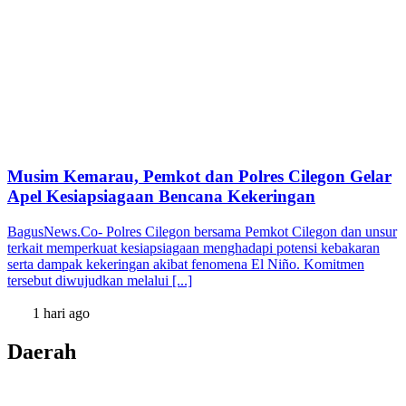
Musim Kemarau, Pemkot dan Polres Cilegon Gelar
Apel Kesiapsiagaan Bencana Kekeringan
BagusNews.Co- Polres Cilegon bersama Pemkot Cilegon dan unsur
terkait memperkuat kesiapsiagaan menghadapi potensi kebakaran
serta dampak kekeringan akibat fenomena El Niño. Komitmen
tersebut diwujudkan melalui [...]
1 hari ago
Daerah