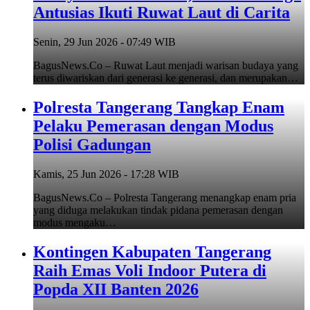
Antusias Ikuti Ruwat Laut di Carita
Senin, 29 Jun 2026 - 07:49 WIB
BagusNews.Co – Ruwat Laut menjadi warisan budaya yang
terus diwariskan dari generasi ke generasi, dan merupakan…
Polresta Tangerang Tangkap Enam
Pelaku Pemerasan dengan Modus
Polisi Gadungan
Kamis, 25 Jun 2026 - 17:28 WIB
BagusNews.Co – Polresta Tangerang menangkap enam pria
yang diduga melakukan tindak pidana pemerasan dengan
modus mengaku…
Kontingen Kabupaten Tangerang
Raih Emas Voli Indoor Putera di
Popda XII Banten 2026