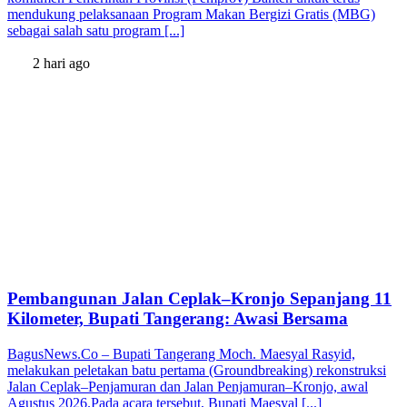
mendukung pelaksanaan Program Makan Bergizi Gratis (MBG)
sebagai salah satu program [...]
2 hari ago
Pembangunan Jalan Ceplak–Kronjo Sepanjang 11
Kilometer, Bupati Tangerang: Awasi Bersama
BagusNews.Co – Bupati Tangerang Moch. Maesyal Rasyid,
melakukan peletakan batu pertama (Groundbreaking) rekonstruksi
Jalan Ceplak–Penjamuran dan Jalan Penjamuran–Kronjo, awal
Agustus 2026.Pada acara tersebut, Bupati Maesyal [...]