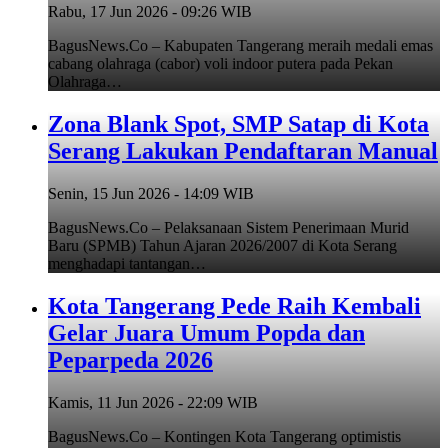
Rabu, 17 Jun 2026 - 09:26 WIB
BagusNews.Co – Kabupaten Tangerang meraih medali emas
cabang olahraga (cabor) voli indoor putera pada Pekan
Olahraga…
Zona Blank Spot, SMP Satap di Kota
Serang Lakukan Pendaftaran Manual
Senin, 15 Jun 2026 - 14:09 WIB
BagusNews.Co – Pelaksanaan Sistem Penerimaan Murid
Baru (SPMB) Tahun Ajaran 2026/2007 di Kota Serang
menghadapi tantangan…
Kota Tangerang Pede Raih Kembali
Gelar Juara Umum Popda dan
Peparpeda 2026
Kamis, 11 Jun 2026 - 22:09 WIB
BagusNews.Co – Kontingen Kota Tangerang optimistis