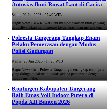
Antusias Ikuti Ruwat Laut di Carita
Senin, 29 Jun 2026 - 07:49 WIB
BagusNews.Co – Ruwat Laut menjadi warisan budaya yang
terus diwariskan dari generasi ke generasi, dan merupakan…
Polresta Tangerang Tangkap Enam
Pelaku Pemerasan dengan Modus
Polisi Gadungan
Kamis, 25 Jun 2026 - 17:28 WIB
BagusNews.Co – Polresta Tangerang menangkap enam pria
yang diduga melakukan tindak pidana pemerasan dengan
modus mengaku…
Kontingen Kabupaten Tangerang
Raih Emas Voli Indoor Putera di
Popda XII Banten 2026