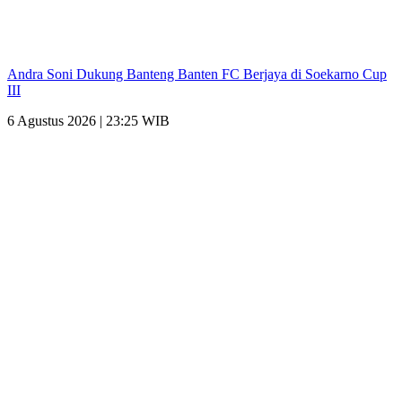
Andra Soni Dukung Banteng Banten FC Berjaya di Soekarno Cup
III
6 Agustus 2026 | 23:25 WIB