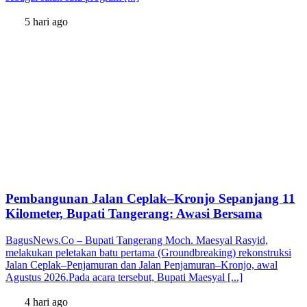
5 hari ago
Pembangunan Jalan Ceplak–Kronjo Sepanjang 11
Kilometer, Bupati Tangerang: Awasi Bersama
BagusNews.Co – Bupati Tangerang Moch. Maesyal Rasyid,
melakukan peletakan batu pertama (Groundbreaking) rekonstruksi
Jalan Ceplak–Penjamuran dan Jalan Penjamuran–Kronjo, awal
Agustus 2026.Pada acara tersebut, Bupati Maesyal [...]
4 hari ago