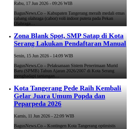
Rabu, 17 Jun 2026 - 09:26 WIB
BagusNews.Co – Kabupaten Tangerang meraih medali emas
cabang olahraga (cabor) voli indoor putera pada Pekan
Olahraga…
Zona Blank Spot, SMP Satap di Kota
Serang Lakukan Pendaftaran Manual
Senin, 15 Jun 2026 - 14:09 WIB
BagusNews.Co – Pelaksanaan Sistem Penerimaan Murid
Baru (SPMB) Tahun Ajaran 2026/2007 di Kota Serang
menghadapi tantangan…
Kota Tangerang Pede Raih Kembali
Gelar Juara Umum Popda dan
Peparpeda 2026
Kamis, 11 Jun 2026 - 22:09 WIB
BagusNews.Co – Kontingen Kota Tangerang optimistis