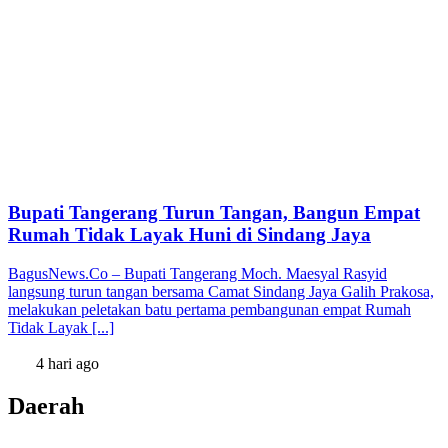
Bupati Tangerang Turun Tangan, Bangun Empat
Rumah Tidak Layak Huni di Sindang Jaya
BagusNews.Co – Bupati Tangerang Moch. Maesyal Rasyid
langsung turun tangan bersama Camat Sindang Jaya Galih Prakosa,
melakukan peletakan batu pertama pembangunan empat Rumah
Tidak Layak [...]
4 hari ago
Daerah