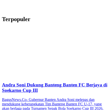
Terpopuler
Andra Soni Dukung Banteng Banten FC Berjaya di
Soekarno Cup III
BagusNews.Co- Gubernur Banten Andra Soni melepas dan
mendukung keberangkatan Tim Banteng Banten FC U-17, yang
akan berlaga pada Turnamen Sepak Bola Soekarno Cup III 2026,