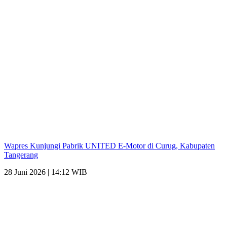
Wapres Kunjungi Pabrik UNITED E-Motor di Curug, Kabupaten
Tangerang
28 Juni 2026 | 14:12 WIB