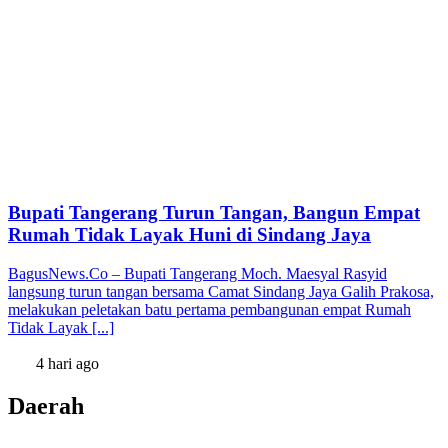
Bupati Tangerang Turun Tangan, Bangun Empat
Rumah Tidak Layak Huni di Sindang Jaya
BagusNews.Co – Bupati Tangerang Moch. Maesyal Rasyid
langsung turun tangan bersama Camat Sindang Jaya Galih Prakosa,
melakukan peletakan batu pertama pembangunan empat Rumah
Tidak Layak [...]
4 hari ago
Daerah