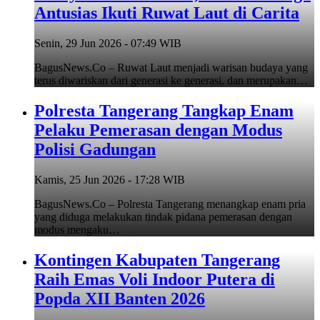
Antusias Ikuti Ruwat Laut di Carita
Senin, 29 Jun 2026 - 07:49 WIB
BagusNews.Co – Ruwat Laut menjadi warisan budaya yang
terus diwariskan dari generasi ke generasi, dan merupakan…
Polresta Tangerang Tangkap Enam
Pelaku Pemerasan dengan Modus
Polisi Gadungan
Kamis, 25 Jun 2026 - 17:28 WIB
BagusNews.Co – Polresta Tangerang menangkap enam pria
yang diduga melakukan tindak pidana pemerasan dengan
modus mengaku…
Kontingen Kabupaten Tangerang
Raih Emas Voli Indoor Putera di
Popda XII Banten 2026