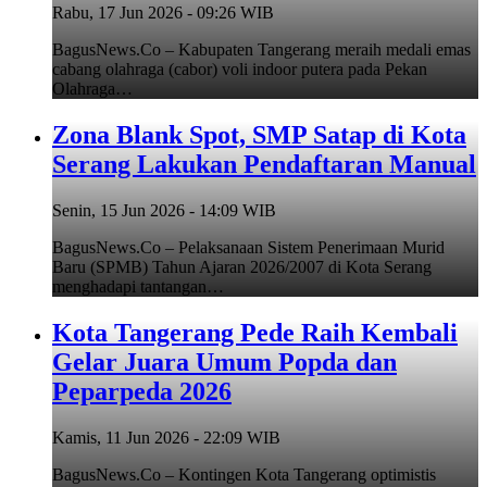
Rabu, 17 Jun 2026 - 09:26 WIB
BagusNews.Co – Kabupaten Tangerang meraih medali emas
cabang olahraga (cabor) voli indoor putera pada Pekan
Olahraga…
Zona Blank Spot, SMP Satap di Kota
Serang Lakukan Pendaftaran Manual
Senin, 15 Jun 2026 - 14:09 WIB
BagusNews.Co – Pelaksanaan Sistem Penerimaan Murid
Baru (SPMB) Tahun Ajaran 2026/2007 di Kota Serang
menghadapi tantangan…
Kota Tangerang Pede Raih Kembali
Gelar Juara Umum Popda dan
Peparpeda 2026
Kamis, 11 Jun 2026 - 22:09 WIB
BagusNews.Co – Kontingen Kota Tangerang optimistis