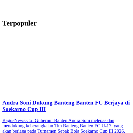
Terpopuler
Andra Soni Dukung Banteng Banten FC Berjaya di
Soekarno Cup III
BagusNews.Co- Gubernur Banten Andra Soni melepas dan
mendukung keberangkatan Tim Banteng Banten FC U-17, yang
akan berlaga pada Turnamen Sepak Bola Soekarno Cup III 2026,