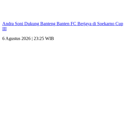
Andra Soni Dukung Banteng Banten FC Berjaya di Soekarno Cup
III
6 Agustus 2026 | 23:25 WIB