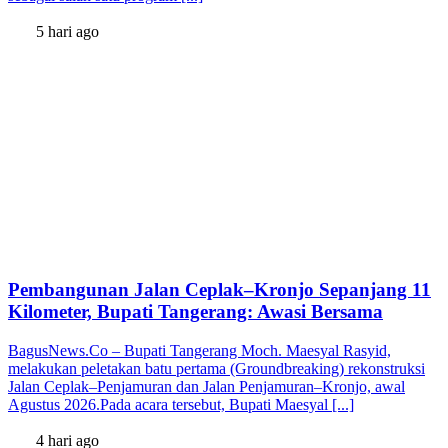
5 hari ago
Pembangunan Jalan Ceplak–Kronjo Sepanjang 11
Kilometer, Bupati Tangerang: Awasi Bersama
BagusNews.Co – Bupati Tangerang Moch. Maesyal Rasyid,
melakukan peletakan batu pertama (Groundbreaking) rekonstruksi
Jalan Ceplak–Penjamuran dan Jalan Penjamuran–Kronjo, awal
Agustus 2026.Pada acara tersebut, Bupati Maesyal [...]
4 hari ago