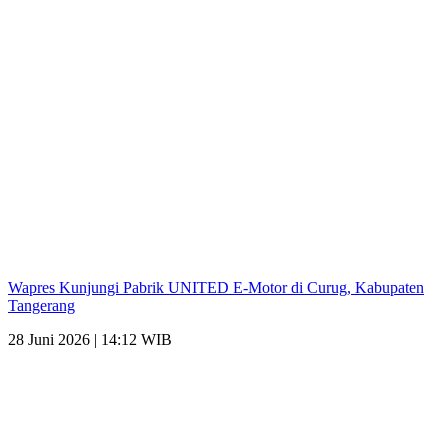
Wapres Kunjungi Pabrik UNITED E-Motor di Curug, Kabupaten
Tangerang
28 Juni 2026 | 14:12 WIB