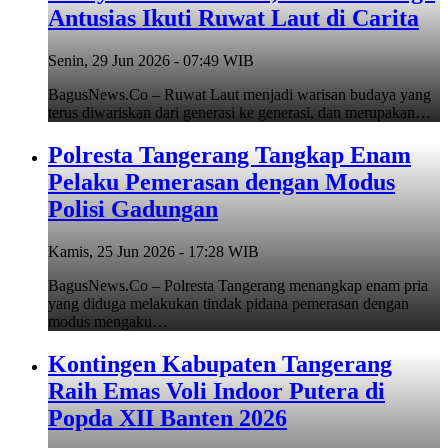
Antusias Ikuti Ruwat Laut di Carita
Senin, 29 Jun 2026 - 07:49 WIB
BagusNews.Co – Ruwat Laut menjadi warisan budaya yang
terus diwariskan dari generasi ke generasi, dan merupakan…
Polresta Tangerang Tangkap Enam
Pelaku Pemerasan dengan Modus
Polisi Gadungan
Kamis, 25 Jun 2026 - 17:28 WIB
BagusNews.Co – Polresta Tangerang menangkap enam pria
yang diduga melakukan tindak pidana pemerasan dengan
modus mengaku…
Kontingen Kabupaten Tangerang
Raih Emas Voli Indoor Putera di
Popda XII Banten 2026