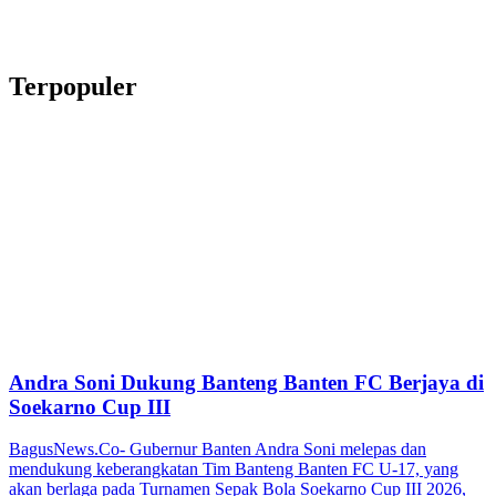
Terpopuler
Andra Soni Dukung Banteng Banten FC Berjaya di
Soekarno Cup III
BagusNews.Co- Gubernur Banten Andra Soni melepas dan
mendukung keberangkatan Tim Banteng Banten FC U-17, yang
akan berlaga pada Turnamen Sepak Bola Soekarno Cup III 2026,