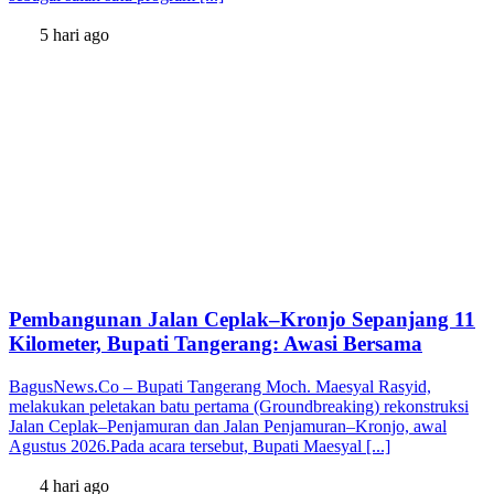
5 hari ago
Pembangunan Jalan Ceplak–Kronjo Sepanjang 11
Kilometer, Bupati Tangerang: Awasi Bersama
BagusNews.Co – Bupati Tangerang Moch. Maesyal Rasyid,
melakukan peletakan batu pertama (Groundbreaking) rekonstruksi
Jalan Ceplak–Penjamuran dan Jalan Penjamuran–Kronjo, awal
Agustus 2026.Pada acara tersebut, Bupati Maesyal [...]
4 hari ago