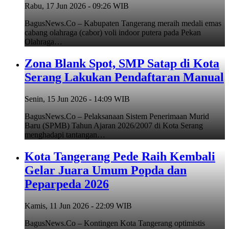
Rabu, 17 Jun 2026 - 09:26 WIB
BagusNews.Co – Kabupaten Tangerang meraih medali emas
cabang olahraga (cabor) voli indoor putera pada Pekan
Olahraga…
Zona Blank Spot, SMP Satap di Kota
Serang Lakukan Pendaftaran Manual
Senin, 15 Jun 2026 - 14:09 WIB
BagusNews.Co – Pelaksanaan Sistem Penerimaan Murid
Baru (SPMB) Tahun Ajaran 2026/2007 di Kota Serang
menghadapi tantangan…
Kota Tangerang Pede Raih Kembali
Gelar Juara Umum Popda dan
Peparpeda 2026
Kamis, 11 Jun 2026 - 22:09 WIB
BagusNews.Co – Kontingen Kota Tangerang optimistis