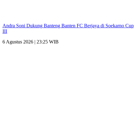
Andra Soni Dukung Banteng Banten FC Berjaya di Soekarno Cup
III
6 Agustus 2026 | 23:25 WIB