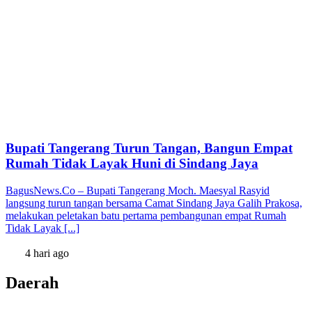
Bupati Tangerang Turun Tangan, Bangun Empat
Rumah Tidak Layak Huni di Sindang Jaya
BagusNews.Co – Bupati Tangerang Moch. Maesyal Rasyid
langsung turun tangan bersama Camat Sindang Jaya Galih Prakosa,
melakukan peletakan batu pertama pembangunan empat Rumah
Tidak Layak [...]
4 hari ago
Daerah