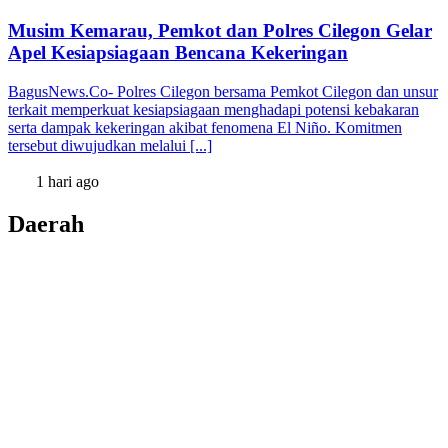
Musim Kemarau, Pemkot dan Polres Cilegon Gelar
Apel Kesiapsiagaan Bencana Kekeringan
BagusNews.Co- Polres Cilegon bersama Pemkot Cilegon dan unsur
terkait memperkuat kesiapsiagaan menghadapi potensi kebakaran
serta dampak kekeringan akibat fenomena El Niño. Komitmen
tersebut diwujudkan melalui [...]
1 hari ago
Daerah