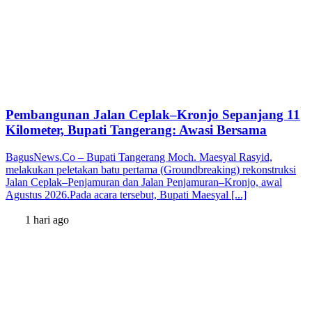
Pembangunan Jalan Ceplak–Kronjo Sepanjang 11
Kilometer, Bupati Tangerang: Awasi Bersama
BagusNews.Co – Bupati Tangerang Moch. Maesyal Rasyid,
melakukan peletakan batu pertama (Groundbreaking) rekonstruksi
Jalan Ceplak–Penjamuran dan Jalan Penjamuran–Kronjo, awal
Agustus 2026.Pada acara tersebut, Bupati Maesyal [...]
1 hari ago