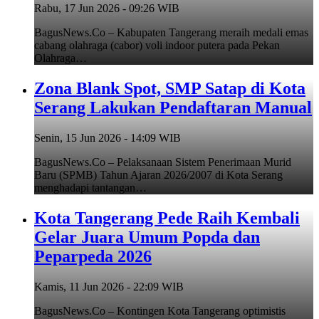
Rabu, 17 Jun 2026 - 09:26 WIB
BagusNews.Co – Kabupaten Tangerang meraih medali emas
cabang olahraga (cabor) voli indoor putera pada Pekan
Olahraga…
Zona Blank Spot, SMP Satap di Kota
Serang Lakukan Pendaftaran Manual
Senin, 15 Jun 2026 - 14:09 WIB
BagusNews.Co – Pelaksanaan Sistem Penerimaan Murid
Baru (SPMB) Tahun Ajaran 2026/2007 di Kota Serang
menghadapi tantangan…
Kota Tangerang Pede Raih Kembali
Gelar Juara Umum Popda dan
Peparpeda 2026
Kamis, 11 Jun 2026 - 22:09 WIB
BagusNews.Co – Kontingen Kota Tangerang optimistis