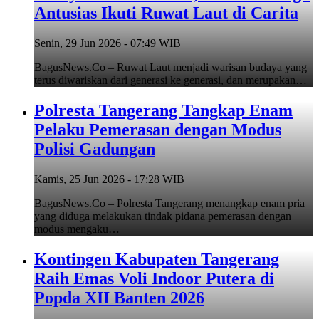
Antusias Ikuti Ruwat Laut di Carita
Senin, 29 Jun 2026 - 07:49 WIB
BagusNews.Co – Ruwat Laut menjadi warisan budaya yang
terus diwariskan dari generasi ke generasi, dan merupakan…
Polresta Tangerang Tangkap Enam
Pelaku Pemerasan dengan Modus
Polisi Gadungan
Kamis, 25 Jun 2026 - 17:28 WIB
BagusNews.Co – Polresta Tangerang menangkap enam pria
yang diduga melakukan tindak pidana pemerasan dengan
modus mengaku…
Kontingen Kabupaten Tangerang
Raih Emas Voli Indoor Putera di
Popda XII Banten 2026