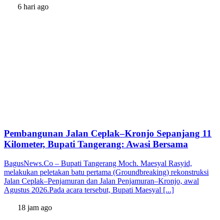
6 hari ago
Pembangunan Jalan Ceplak–Kronjo Sepanjang 11
Kilometer, Bupati Tangerang: Awasi Bersama
BagusNews.Co – Bupati Tangerang Moch. Maesyal Rasyid,
melakukan peletakan batu pertama (Groundbreaking) rekonstruksi
Jalan Ceplak–Penjamuran dan Jalan Penjamuran–Kronjo, awal
Agustus 2026.Pada acara tersebut, Bupati Maesyal [...]
18 jam ago