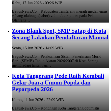
Rabu, 17 Jun 2026 - 09:26 WIB
BagusNews.Co – Kabupaten Tangerang meraih medali emas
cabang olahraga (cabor) voli indoor putera pada Pekan
Olahraga…
Zona Blank Spot, SMP Satap di Kota
Serang Lakukan Pendaftaran Manual
Senin, 15 Jun 2026 - 14:09 WIB
BagusNews.Co – Pelaksanaan Sistem Penerimaan Murid
Baru (SPMB) Tahun Ajaran 2026/2007 di Kota Serang
menghadapi tantangan…
Kota Tangerang Pede Raih Kembali
Gelar Juara Umum Popda dan
Peparpeda 2026
Kamis, 11 Jun 2026 - 22:09 WIB
BagusNews.Co – Kontingen Kota Tangerang optimistis