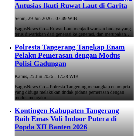
Antusias Ikuti Ruwat Laut di Carita
Senin, 29 Jun 2026 - 07:49 WIB
BagusNews.Co – Ruwat Laut menjadi warisan budaya yang
terus diwariskan dari generasi ke generasi, dan merupakan…
Polresta Tangerang Tangkap Enam
Pelaku Pemerasan dengan Modus
Polisi Gadungan
Kamis, 25 Jun 2026 - 17:28 WIB
BagusNews.Co – Polresta Tangerang menangkap enam pria
yang diduga melakukan tindak pidana pemerasan dengan
modus mengaku…
Kontingen Kabupaten Tangerang
Raih Emas Voli Indoor Putera di
Popda XII Banten 2026