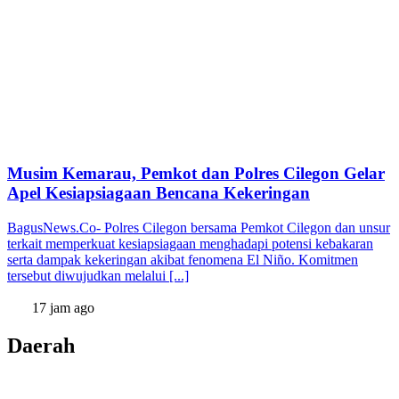
Musim Kemarau, Pemkot dan Polres Cilegon Gelar
Apel Kesiapsiagaan Bencana Kekeringan
BagusNews.Co- Polres Cilegon bersama Pemkot Cilegon dan unsur
terkait memperkuat kesiapsiagaan menghadapi potensi kebakaran
serta dampak kekeringan akibat fenomena El Niño. Komitmen
tersebut diwujudkan melalui [...]
17 jam ago
Daerah