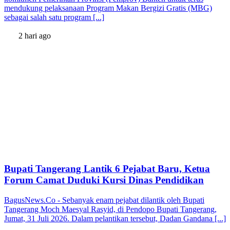
mendukung pelaksanaan Program Makan Bergizi Gratis (MBG)
sebagai salah satu program [...]
2 hari ago
Bupati Tangerang Lantik 6 Pejabat Baru, Ketua
Forum Camat Duduki Kursi Dinas Pendidikan
BagusNews.Co - Sebanyak enam pejabat dilantik oleh Bupati
Tangerang Moch Maesyal Rasyid, di Pendopo Bupati Tangerang,
Jumat, 31 Juli 2026. Dalam pelantikan tersebut, Dadan Gandana [...]