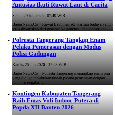
Antusias Ikuti Ruwat Laut di Carita
Senin, 29 Jun 2026 - 07:49 WIB
BagusNews.Co – Ruwat Laut menjadi warisan budaya yang
terus diwariskan dari generasi ke generasi, dan merupakan…
Polresta Tangerang Tangkap Enam
Pelaku Pemerasan dengan Modus
Polisi Gadungan
Kamis, 25 Jun 2026 - 17:28 WIB
BagusNews.Co – Polresta Tangerang menangkap enam pria
yang diduga melakukan tindak pidana pemerasan dengan
modus mengaku…
Kontingen Kabupaten Tangerang
Raih Emas Voli Indoor Putera di
Popda XII Banten 2026