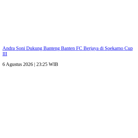
Andra Soni Dukung Banteng Banten FC Berjaya di Soekarno Cup
III
6 Agustus 2026 | 23:25 WIB