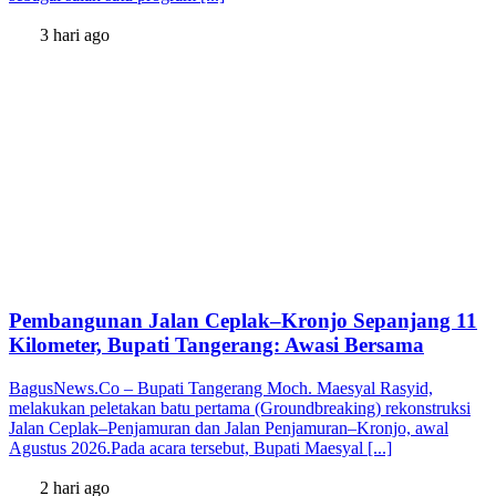
3 hari ago
Pembangunan Jalan Ceplak–Kronjo Sepanjang 11
Kilometer, Bupati Tangerang: Awasi Bersama
BagusNews.Co – Bupati Tangerang Moch. Maesyal Rasyid,
melakukan peletakan batu pertama (Groundbreaking) rekonstruksi
Jalan Ceplak–Penjamuran dan Jalan Penjamuran–Kronjo, awal
Agustus 2026.Pada acara tersebut, Bupati Maesyal [...]
2 hari ago