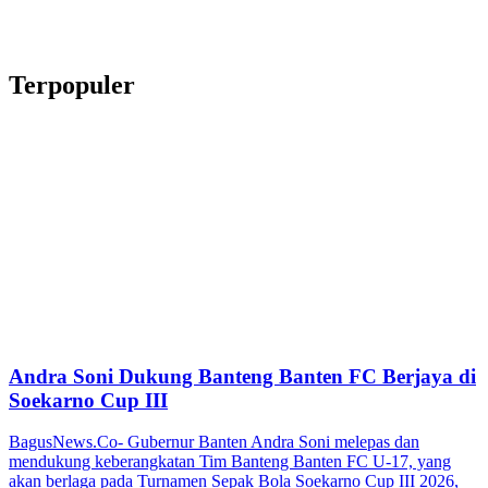
Terpopuler
Andra Soni Dukung Banteng Banten FC Berjaya di
Soekarno Cup III
BagusNews.Co- Gubernur Banten Andra Soni melepas dan
mendukung keberangkatan Tim Banteng Banten FC U-17, yang
akan berlaga pada Turnamen Sepak Bola Soekarno Cup III 2026,