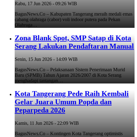
Rabu, 17 Jun 2026 - 09:26 WIB
BagusNews.Co – Kabupaten Tangerang meraih medali emas
cabang olahraga (cabor) voli indoor putera pada Pekan
Olahraga…
Zona Blank Spot, SMP Satap di Kota
Serang Lakukan Pendaftaran Manual
Senin, 15 Jun 2026 - 14:09 WIB
BagusNews.Co – Pelaksanaan Sistem Penerimaan Murid
Baru (SPMB) Tahun Ajaran 2026/2007 di Kota Serang
menghadapi tantangan…
Kota Tangerang Pede Raih Kembali
Gelar Juara Umum Popda dan
Peparpeda 2026
Kamis, 11 Jun 2026 - 22:09 WIB
BagusNews.Co – Kontingen Kota Tangerang optimistis