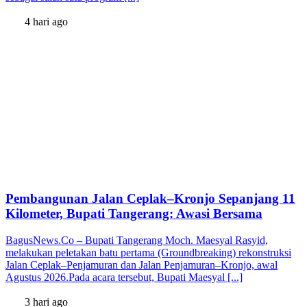
4 hari ago
Pembangunan Jalan Ceplak–Kronjo Sepanjang 11
Kilometer, Bupati Tangerang: Awasi Bersama
BagusNews.Co – Bupati Tangerang Moch. Maesyal Rasyid,
melakukan peletakan batu pertama (Groundbreaking) rekonstruksi
Jalan Ceplak–Penjamuran dan Jalan Penjamuran–Kronjo, awal
Agustus 2026.Pada acara tersebut, Bupati Maesyal [...]
3 hari ago