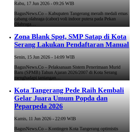
Rabu, 17 Jun 2026 - 09:26 WIB
BagusNews.Co – Kabupaten Tangerang meraih medali emas
cabang olahraga (cabor) voli indoor putera pada Pekan
Olahraga…
Zona Blank Spot, SMP Satap di Kota
Serang Lakukan Pendaftaran Manual
Senin, 15 Jun 2026 - 14:09 WIB
BagusNews.Co – Pelaksanaan Sistem Penerimaan Murid
Baru (SPMB) Tahun Ajaran 2026/2007 di Kota Serang
menghadapi tantangan…
Kota Tangerang Pede Raih Kembali
Gelar Juara Umum Popda dan
Peparpeda 2026
Kamis, 11 Jun 2026 - 22:09 WIB
BagusNews.Co – Kontingen Kota Tangerang optimistis