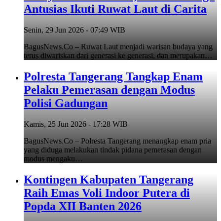
Antusias Ikuti Ruwat Laut di Carita
Senin, 29 Jun 2026 - 07:49 WIB
BagusNews.Co – Ruwat Laut menjadi warisan budaya yang
terus diwariskan dari generasi ke generasi, dan merupakan…
Polresta Tangerang Tangkap Enam
Pelaku Pemerasan dengan Modus
Polisi Gadungan
Kamis, 25 Jun 2026 - 17:28 WIB
BagusNews.Co – Polresta Tangerang menangkap enam pria
yang diduga melakukan tindak pidana pemerasan dengan
modus mengaku…
Kontingen Kabupaten Tangerang
Raih Emas Voli Indoor Putera di
Popda XII Banten 2026