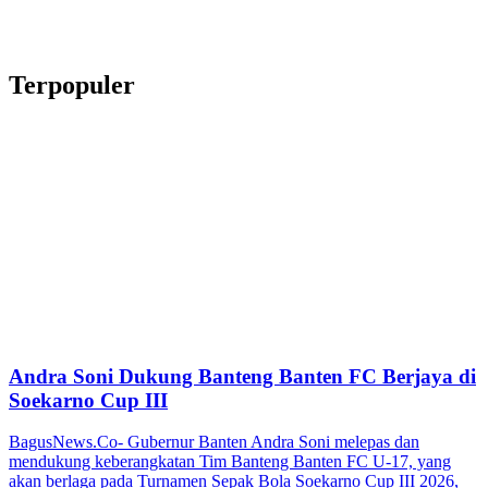
Terpopuler
Andra Soni Dukung Banteng Banten FC Berjaya di
Soekarno Cup III
BagusNews.Co- Gubernur Banten Andra Soni melepas dan
mendukung keberangkatan Tim Banteng Banten FC U-17, yang
akan berlaga pada Turnamen Sepak Bola Soekarno Cup III 2026,