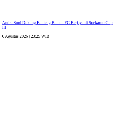
Andra Soni Dukung Banteng Banten FC Berjaya di Soekarno Cup
III
6 Agustus 2026 | 23:25 WIB