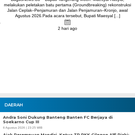
melakukan peletakan batu pertama (Groundbreaking) rekonstruksi
Jalan Ceplak–Penjamuran dan Jalan Penjamuran–Kronjo, awal
Agustus 2026.Pada acara tersebut, Bupati Maesyal [...]
2 hari ago
DAERAH
Andra Soni Dukung Banteng Banten FC Berjaya di
Soekarno Cup III
6 Agustus 2026 | 23:25 WIB
Ajak Perempuan Mandiri, Ketua TP PKK Cilegon Alfi Rizki: