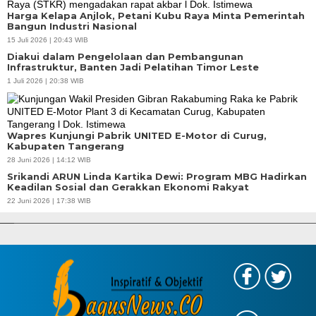
Harga Kelapa Anjlok, Petani Kubu Raya Minta Pemerintah
Bangun Industri Nasional
15 Juli 2026 | 20:43 WIB
Diakui dalam Pengelolaan dan Pembangunan
Infrastruktur, Banten Jadi Pelatihan Timor Leste
1 Juli 2026 | 20:38 WIB
Wapres Kunjungi Pabrik UNITED E-Motor di Curug,
Kabupaten Tangerang
28 Juni 2026 | 14:12 WIB
Srikandi ARUN Linda Kartika Dewi: Program MBG Hadirkan
Keadilan Sosial dan Gerakkan Ekonomi Rakyat
APBD Tahun 2025 Anggarkan Rp200 Miliar | Program Makan Bergizi
22 Juni 2026 | 17:38 WIB
Gratis Provinsi Banten