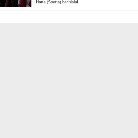
Adalah Kunci
Hatta (Soetta) berinisial…