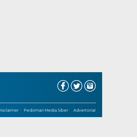
isclaimer
Pedoman Media Siber
Advertorial