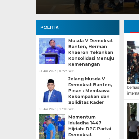
POLITIK
Musda V Demokrat
Banten, Herman
Khaeron Tekankan
Konsolidasi Menuju
Kemenangan
31 Juli 2026 | 07:25 WIB
Jelang Musda V
Demokrat Banten,
berhas
Pinan : Membawa
intern
Kekompakan dan
Soliditas Kader
30 Juli 2026 | 17:00 WIB
Momentum
Iduladha 1447
Hijriah: DPC Partai
Demokrat
Banten Butuh Gu