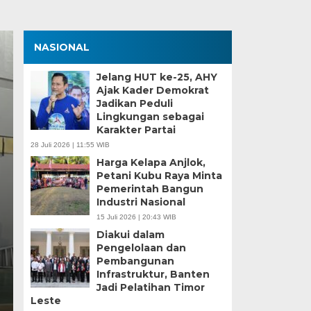
NASIONAL
Jelang HUT ke-25, AHY
Ajak Kader Demokrat
Jadikan Peduli
Lingkungan sebagai
Karakter Partai
28 Juli 2026 | 11:55 WIB
Harga Kelapa Anjlok,
Petani Kubu Raya Minta
Zona Blank Spot, SMP
Pemerintah Bangun
Industri Nasional
Serang Lakukan Pend
15 Juli 2026 | 20:43 WIB
Diakui dalam
Senin, 15 Jun 2026 - 14:09 WIB
Pengelolaan dan
Pembangunan
BagusNews.Co – Pelaksanaan Sistem Penerimaan M
Infrastruktur, Banten
di Kota Serang menghadapi tantangan…
Jadi Pelatihan Timor
Leste