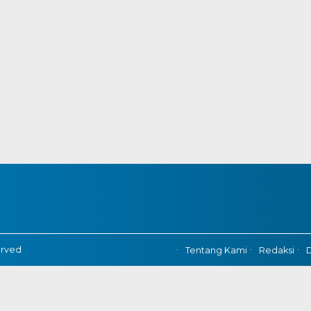
erved
Tentang Kami
Redaksi
D