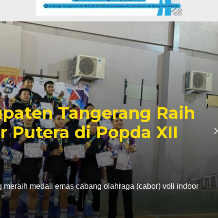
paten Tangerang Raih
r Putera di Popda XII
eraih medali emas cabang olahraga (cabor) voli indoor