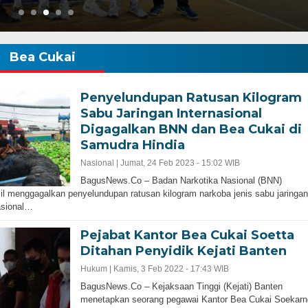
Bea Cukai
Penyelundupan Ratusan Kilogram
Sabu Jaringan Internasional
Digagalkan BNN dan Bea Cukai di
Samudra Hindia
Nasional |
Jumat, 24 Feb 2023 - 15:02 WIB
BagusNews.Co – Badan Narkotika Nasional (BNN)
il menggagalkan penyelundupan ratusan kilogram narkoba jenis sabu jaringan
asional…
Pejabat Kantor Bea Cukai Soetta
Ditahan Penyidik Kejati Banten
Hukum |
Kamis, 3 Feb 2022 - 17:43 WIB
BagusNews.Co – Kejaksaan Tinggi (Kejati) Banten
Gubernur Baru, Banten Harus Lebih Maj
menetapkan seorang pegawai Kantor Bea Cukai Soekarn
bernur Progresif dan
Perencanaan Pembangunan Infrastruku