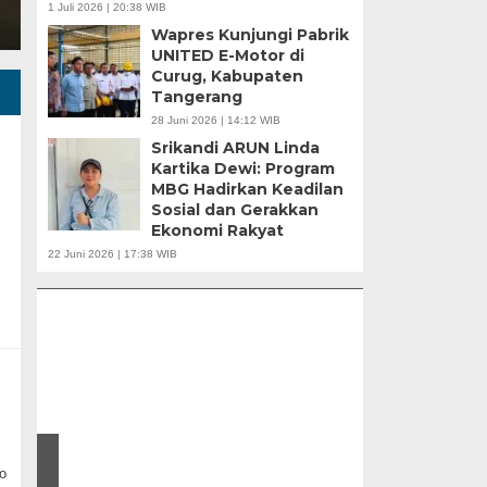
1 Juli 2026 | 20:38 WIB
Wapres Kunjungi Pabrik
UNITED E-Motor di
Curug, Kabupaten
Tangerang
28 Juni 2026 | 14:12 WIB
Srikandi ARUN Linda
Kartika Dewi: Program
MBG Hadirkan Keadilan
Sosial dan Gerakkan
Ekonomi Rakyat
APBD Tahun 2025 Anggarkan Rp200 Miliar |
22 Juni 2026 | 17:38 WIB
Program Makan Bergizi Gratis Provinsi Banten
u |
o
r
Banten Butuh Gu