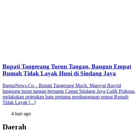
Bupati Tangerang Turun Tangan, Bangun Empat
Rumah Tidak Layak Huni di Sindang Jaya
BagusNews.Co – Bupati Tangerang Moch. Maesyal Rasyid
langsung turun tangan bersama Camat Sindang Jaya Galih Prakosa,
melakukan peletakan batu pertama pembangunan empat Rumah
Tidak Layak [...]
4 hari ago
Daerah