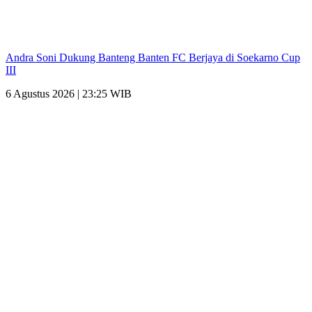
Andra Soni Dukung Banteng Banten FC Berjaya di Soekarno Cup
III
6 Agustus 2026 | 23:25 WIB