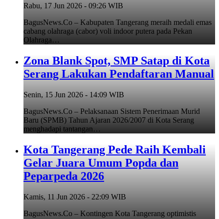
Rabu, 17 Jun 2026 - 09:26 WIB
BagusNews.Co – Kabupaten Tangerang meraih medali emas
cabang olahraga (cabor) voli indoor putera pada Pekan
Olahraga…
Zona Blank Spot, SMP Satap di Kota
Serang Lakukan Pendaftaran Manual
Senin, 15 Jun 2026 - 14:09 WIB
BagusNews.Co – Pelaksanaan Sistem Penerimaan Murid
Baru (SPMB) Tahun Ajaran 2026/2007 di Kota Serang
menghadapi tantangan…
Kota Tangerang Pede Raih Kembali
Gelar Juara Umum Popda dan
Peparpeda 2026
Kamis, 11 Jun 2026 - 22:09 WIB
BagusNews.Co – Kontingen Kota Tangerang optimistis