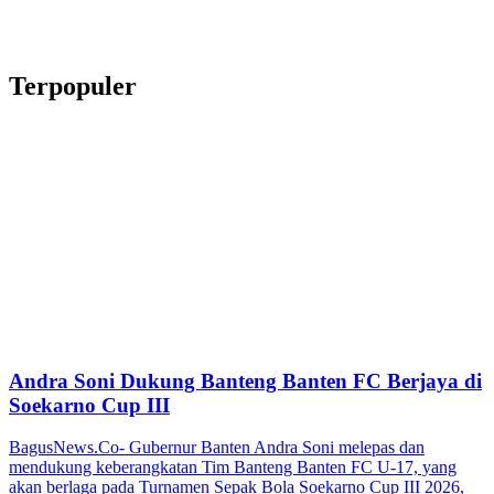
Terpopuler
Andra Soni Dukung Banteng Banten FC Berjaya di
Soekarno Cup III
BagusNews.Co- Gubernur Banten Andra Soni melepas dan
mendukung keberangkatan Tim Banteng Banten FC U-17, yang
akan berlaga pada Turnamen Sepak Bola Soekarno Cup III 2026,