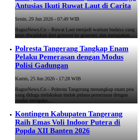
Antusias Ikuti Ruwat Laut di Carita
Senin, 29 Jun 2026 - 07:49 WIB
BagusNews.Co – Ruwat Laut menjadi warisan budaya yang
terus diwariskan dari generasi ke generasi, dan merupakan…
Polresta Tangerang Tangkap Enam
Pelaku Pemerasan dengan Modus
Polisi Gadungan
Kamis, 25 Jun 2026 - 17:28 WIB
BagusNews.Co – Polresta Tangerang menangkap enam pria
yang diduga melakukan tindak pidana pemerasan dengan
modus mengaku…
Kontingen Kabupaten Tangerang
Raih Emas Voli Indoor Putera di
Popda XII Banten 2026