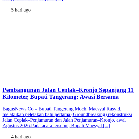
5 hari ago
Pembangunan Jalan Ceplak–Kronjo Sepanjang 11
Kilometer, Bupati Tangerang: Awasi Bersama
BagusNews.Co – Bupati Tangerang Moch. Maesyal Rasyid,
melakukan peletakan batu pertama (Groundbreaking) rekonstruksi
Jalan Ceplak–Penjamuran dan Jalan Penjamuran–Kronjo, awal
Agustus 2026.Pada acara tersebut, Bupati Maesyal [...]
4 hari ago