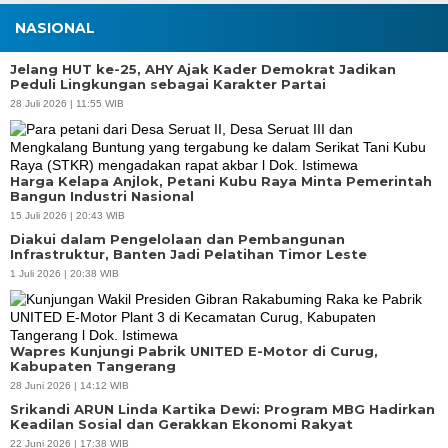
NASIONAL
Jelang HUT ke-25, AHY Ajak Kader Demokrat Jadikan
Peduli Lingkungan sebagai Karakter Partai
28 Juli 2026 | 11:55 WIB
Harga Kelapa Anjlok, Petani Kubu Raya Minta Pemerintah
Bangun Industri Nasional
15 Juli 2026 | 20:43 WIB
Diakui dalam Pengelolaan dan Pembangunan
Infrastruktur, Banten Jadi Pelatihan Timor Leste
1 Juli 2026 | 20:38 WIB
Wapres Kunjungi Pabrik UNITED E-Motor di Curug,
Kabupaten Tangerang
28 Juni 2026 | 14:12 WIB
Srikandi ARUN Linda Kartika Dewi: Program MBG Hadirkan
Keadilan Sosial dan Gerakkan Ekonomi Rakyat
APBD Tahun 2025 Anggarkan Rp200 Miliar | Program Makan Bergizi
22 Juni 2026 | 17:38 WIB