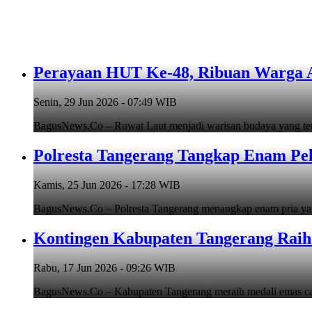
Perayaan HUT Ke-48, Ribuan Warga An
Senin, 29 Jun 2026 - 07:49 WIB
BagusNews.Co – Ruwat Laut menjadi warisan budaya yang teru
Polresta Tangerang Tangkap Enam Pe
Kamis, 25 Jun 2026 - 17:28 WIB
BagusNews.Co – Polresta Tangerang menangkap enam pria y
Kontingen Kabupaten Tangerang Raih 
Rabu, 17 Jun 2026 - 09:26 WIB
BagusNews.Co – Kabupaten Tangerang meraih medali emas cab