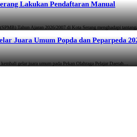
Serang Lakukan Pendaftaran Manual
 (SPMB) Tahun Ajaran 2026/2007 di Kota Serang menghadapi tantan
elar Juara Umum Popda dan Peparpeda 20
 kembali gelar juara umum pada Pekan Olahraga Pelajar Daerah…