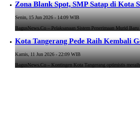
Zona Blank Spot, SMP Satap di Kota 
Senin, 15 Jun 2026 - 14:09 WIB
BagusNews.Co – Pelaksanaan Sistem Penerimaan Murid Baru
Kota Tangerang Pede Raih Kembali G
Kamis, 11 Jun 2026 - 22:09 WIB
BagusNews.Co – Kontingen Kota Tangerang optimistis meraih