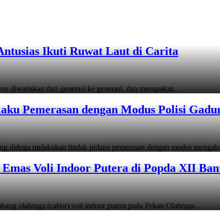
tusias Ikuti Ruwat Laut di Carita
s diwariskan dari generasi ke generasi, dan merupakan…
laku Pemerasan dengan Modus Polisi Gadu
ang diduga melakukan tindak pidana pemerasan dengan modus menga
Emas Voli Indoor Putera di Popda XII Ban
ang olahraga (cabor) voli indoor putera pada Pekan Olahraga…