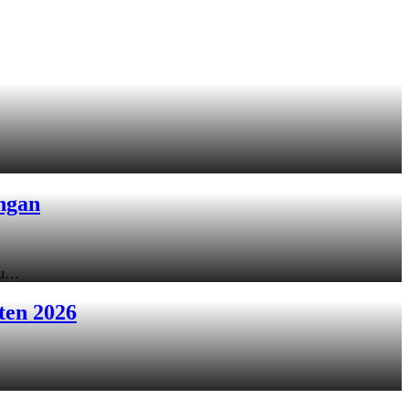
ngan
ku…
ten 2026