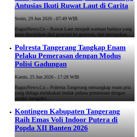
Antusias Ikuti Ruwat Laut di Carita
Senin, 29 Jun 2026 - 07:49 WIB
BagusNews.Co – Ruwat Laut menjadi warisan budaya yang
terus diwariskan dari generasi ke generasi, dan merupakan…
Polresta Tangerang Tangkap Enam
Pelaku Pemerasan dengan Modus
Polisi Gadungan
Kamis, 25 Jun 2026 - 17:28 WIB
BagusNews.Co – Polresta Tangerang menangkap enam pria
yang diduga melakukan tindak pidana pemerasan dengan
modus mengaku…
Kontingen Kabupaten Tangerang
Raih Emas Voli Indoor Putera di
Popda XII Banten 2026