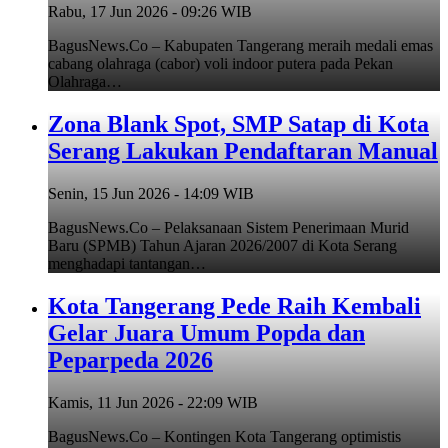
Rabu, 17 Jun 2026 - 09:26 WIB
BagusNews.Co – Kabupaten Tangerang meraih medali emas
cabang olahraga (cabor) voli indoor putera pada Pekan
Olahraga…
Zona Blank Spot, SMP Satap di Kota
Serang Lakukan Pendaftaran Manual
Senin, 15 Jun 2026 - 14:09 WIB
BagusNews.Co – Pelaksanaan Sistem Penerimaan Murid
Baru (SPMB) Tahun Ajaran 2026/2007 di Kota Serang
menghadapi tantangan…
Kota Tangerang Pede Raih Kembali
Gelar Juara Umum Popda dan
Peparpeda 2026
Kamis, 11 Jun 2026 - 22:09 WIB
BagusNews.Co – Kontingen Kota Tangerang optimistis