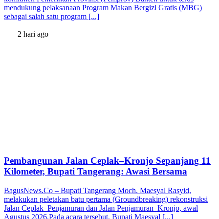
mendukung pelaksanaan Program Makan Bergizi Gratis (MBG)
sebagai salah satu program [...]
2 hari ago
Pembangunan Jalan Ceplak–Kronjo Sepanjang 11
Kilometer, Bupati Tangerang: Awasi Bersama
BagusNews.Co – Bupati Tangerang Moch. Maesyal Rasyid,
melakukan peletakan batu pertama (Groundbreaking) rekonstruksi
Jalan Ceplak–Penjamuran dan Jalan Penjamuran–Kronjo, awal
Agustus 2026.Pada acara tersebut, Bupati Maesyal [...]