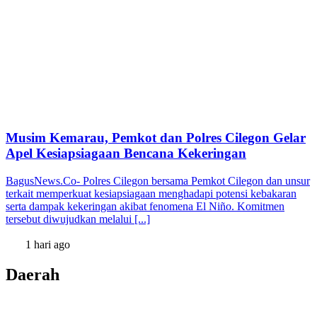
Musim Kemarau, Pemkot dan Polres Cilegon Gelar
Apel Kesiapsiagaan Bencana Kekeringan
BagusNews.Co- Polres Cilegon bersama Pemkot Cilegon dan unsur
terkait memperkuat kesiapsiagaan menghadapi potensi kebakaran
serta dampak kekeringan akibat fenomena El Niño. Komitmen
tersebut diwujudkan melalui [...]
1 hari ago
Daerah