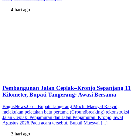
4 hari ago
Pembangunan Jalan Ceplak–Kronjo Sepanjang 11
Kilometer, Bupati Tangerang: Awasi Bersama
BagusNews.Co – Bupati Tangerang Moch. Maesyal Rasyid,
melakukan peletakan batu pertama (Groundbreaking) rekonstruksi
Jalan Ceplak–Penjamuran dan Jalan Penjamuran–Kronjo, awal
Agustus 2026.Pada acara tersebut, Bupati Maesyal [...]
3 hari ago