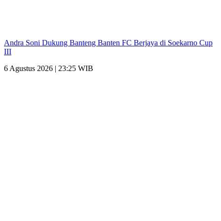
Andra Soni Dukung Banteng Banten FC Berjaya di Soekarno Cup
III
6 Agustus 2026 | 23:25 WIB