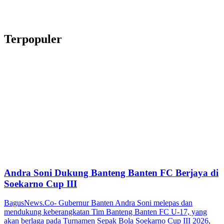
Terpopuler
Andra Soni Dukung Banteng Banten FC Berjaya di
Soekarno Cup III
BagusNews.Co- Gubernur Banten Andra Soni melepas dan
mendukung keberangkatan Tim Banteng Banten FC U-17, yang
akan berlaga pada Turnamen Sepak Bola Soekarno Cup III 2026,