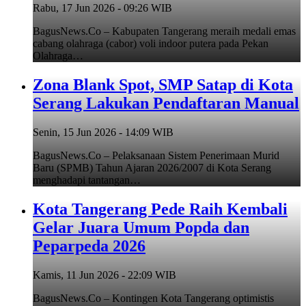
Rabu, 17 Jun 2026 - 09:26 WIB
BagusNews.Co – Kabupaten Tangerang meraih medali emas
cabang olahraga (cabor) voli indoor putera pada Pekan
Olahraga…
Zona Blank Spot, SMP Satap di Kota
Serang Lakukan Pendaftaran Manual
Senin, 15 Jun 2026 - 14:09 WIB
BagusNews.Co – Pelaksanaan Sistem Penerimaan Murid
Baru (SPMB) Tahun Ajaran 2026/2007 di Kota Serang
menghadapi tantangan…
Kota Tangerang Pede Raih Kembali
Gelar Juara Umum Popda dan
Peparpeda 2026
Kamis, 11 Jun 2026 - 22:09 WIB
BagusNews.Co – Kontingen Kota Tangerang optimistis