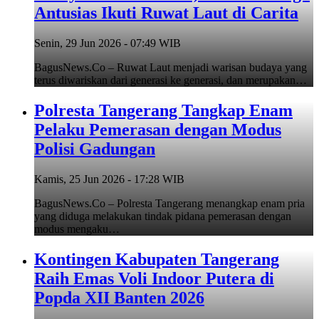
Antusias Ikuti Ruwat Laut di Carita
Senin, 29 Jun 2026 - 07:49 WIB
BagusNews.Co – Ruwat Laut menjadi warisan budaya yang
terus diwariskan dari generasi ke generasi, dan merupakan…
Polresta Tangerang Tangkap Enam
Pelaku Pemerasan dengan Modus
Polisi Gadungan
Kamis, 25 Jun 2026 - 17:28 WIB
BagusNews.Co – Polresta Tangerang menangkap enam pria
yang diduga melakukan tindak pidana pemerasan dengan
modus mengaku…
Kontingen Kabupaten Tangerang
Raih Emas Voli Indoor Putera di
Popda XII Banten 2026