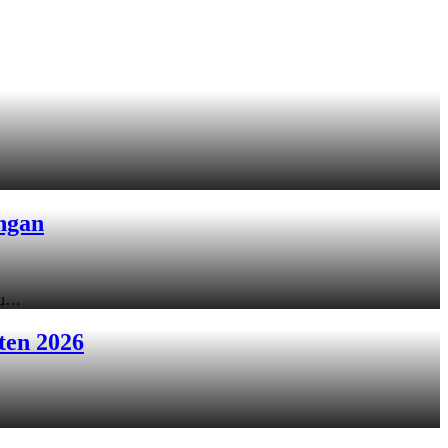
ngan
ku…
ten 2026