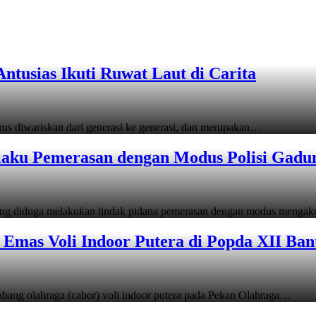
tusias Ikuti Ruwat Laut di Carita
s diwariskan dari generasi ke generasi, dan merupakan…
laku Pemerasan dengan Modus Polisi Gadu
ang diduga melakukan tindak pidana pemerasan dengan modus menga
Emas Voli Indoor Putera di Popda XII Ban
ang olahraga (cabor) voli indoor putera pada Pekan Olahraga…