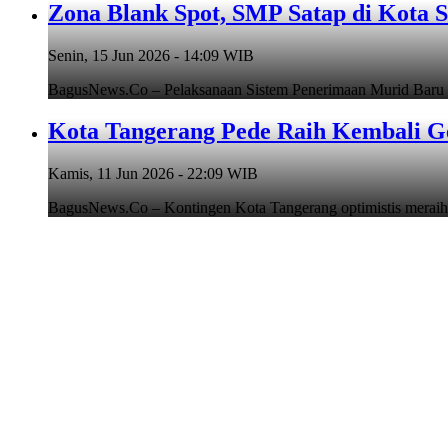
Zona Blank Spot, SMP Satap di Kota 
Senin, 15 Jun 2026 - 14:09 WIB
BagusNews.Co – Pelaksanaan Sistem Penerimaan Murid Baru
Kota Tangerang Pede Raih Kembali G
Kamis, 11 Jun 2026 - 22:09 WIB
BagusNews.Co – Kontingen Kota Tangerang optimistis meraih