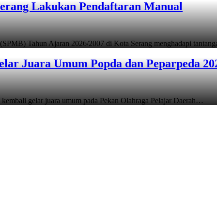
Serang Lakukan Pendaftaran Manual
 (SPMB) Tahun Ajaran 2026/2007 di Kota Serang menghadapi tantan
elar Juara Umum Popda dan Peparpeda 20
 kembali gelar juara umum pada Pekan Olahraga Pelajar Daerah…