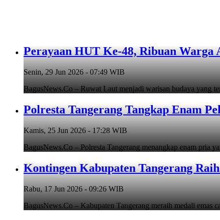
Perayaan HUT Ke-48, Ribuan Warga An
Senin, 29 Jun 2026 - 07:49 WIB
BagusNews.Co – Ruwat Laut menjadi warisan budaya yang teru
Polresta Tangerang Tangkap Enam Pe
Kamis, 25 Jun 2026 - 17:28 WIB
BagusNews.Co – Polresta Tangerang menangkap enam pria y
Kontingen Kabupaten Tangerang Raih 
Rabu, 17 Jun 2026 - 09:26 WIB
BagusNews.Co – Kabupaten Tangerang meraih medali emas cab