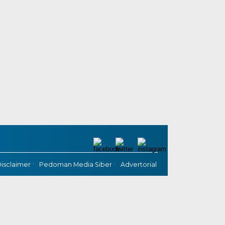
isclaimer
Pedoman Media Siber
Advertorial