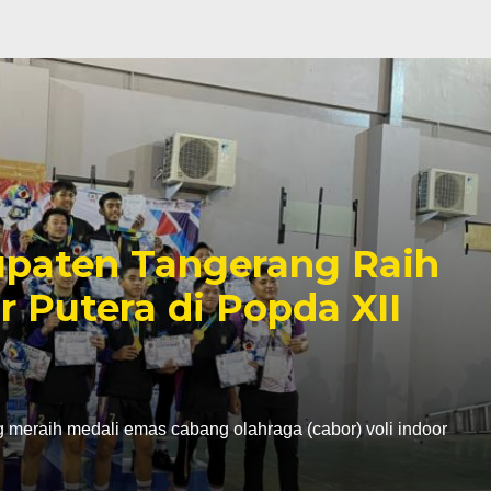
paten Tangerang Raih
r Putera di Popda XII
eraih medali emas cabang olahraga (cabor) voli indoor