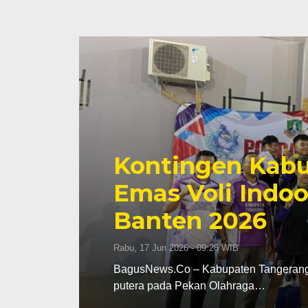
Kontingen Kabu
Emas Voli Indoo
Banten 2026
Rabu, 17 Jun 2026 - 09:26 WIB
dak
BagusNews.Co – Kabupaten Tangerang m
putera pada Pekan Olahraga…