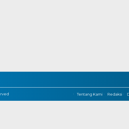
erved
Tentang Kami
Redaksi
D