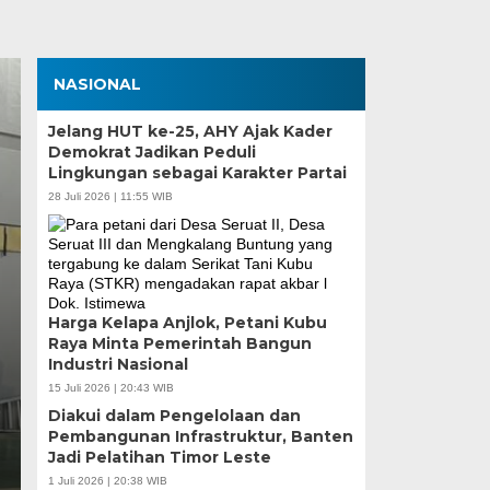
NASIONAL
Jelang HUT ke-25, AHY Ajak Kader
Demokrat Jadikan Peduli
Lingkungan sebagai Karakter Partai
28 Juli 2026 | 11:55 WIB
Zona Blank Spot, SMP
Harga Kelapa Anjlok, Petani Kubu
Serang Lakukan Pend
Raya Minta Pemerintah Bangun
Industri Nasional
15 Juli 2026 | 20:43 WIB
Senin, 15 Jun 2026 - 14:09 WIB
Diakui dalam Pengelolaan dan
BagusNews.Co – Pelaksanaan Sistem Penerimaan M
Pembangunan Infrastruktur, Banten
di Kota Serang menghadapi tantangan…
Jadi Pelatihan Timor Leste
1 Juli 2026 | 20:38 WIB