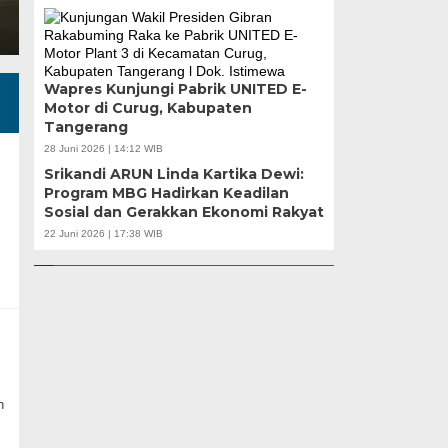
Wapres Kunjungi Pabrik UNITED E-
Motor di Curug, Kabupaten
Tangerang
28 Juni 2026 | 14:12 WIB
Srikandi ARUN Linda Kartika Dewi:
Program MBG Hadirkan Keadilan
u |
Sosial dan Gerakkan Ekonomi Rakyat
r
APBD Tahun 2025 Anggarkan Rp200 Miliar |
Banten Butuh Gu
22 Juni 2026 | 17:38 WIB
Program Makan Bergizi Gratis Provinsi Banten
Teknokratif
n