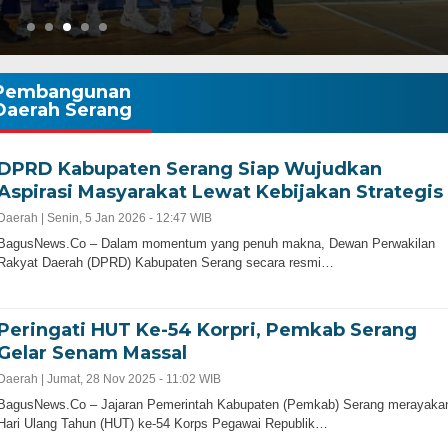
Pembangunan
Daerah Serang
DPRD Kabupaten Serang Siap Wujudkan
Aspirasi Masyarakat Lewat Kebijakan Strategis
Gubernur Baru, Banten Harus Lebih Maj
Daerah |
Senin, 5 Jan 2026 - 12:47 WIB
bernur Progresif dan
Perencanaan Pembangunan Infrastruku
BagusNews.Co – Dalam momentum yang penuh makna, Dewan Perwakilan
Adalah Kunci
Rakyat Daerah (DPRD) Kabupaten Serang secara resmi…
Peringati HUT Ke-54 Korpri, Pemkab Serang
Gelar Senam Massal
Daerah |
Jumat, 28 Nov 2025 - 11:02 WIB
BagusNews.Co – Jajaran Pemerintah Kabupaten (Pemkab) Serang merayaka
Hari Ulang Tahun (HUT) ke-54 Korps Pegawai Republik…