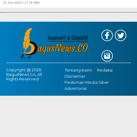
APBD Tahun 2025 Anggarkan Rp200 Miliar | Program Makan Bergizi
22 Juni 2026 | 17:38 WIB
Gratis Provinsi Banten
Copyright @ 2026
Tentang Kami
Redaksi
BagusNews.Co, All
Disclaimer
Rights Reserved
Pedoman Media Siber
Advertorial