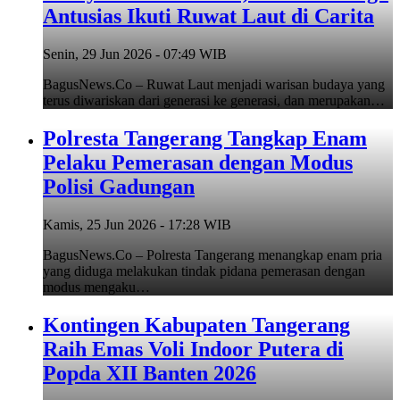
Antusias Ikuti Ruwat Laut di Carita
Senin, 29 Jun 2026 - 07:49 WIB
BagusNews.Co – Ruwat Laut menjadi warisan budaya yang
terus diwariskan dari generasi ke generasi, dan merupakan…
Polresta Tangerang Tangkap Enam
Pelaku Pemerasan dengan Modus
Polisi Gadungan
Kamis, 25 Jun 2026 - 17:28 WIB
BagusNews.Co – Polresta Tangerang menangkap enam pria
yang diduga melakukan tindak pidana pemerasan dengan
modus mengaku…
Kontingen Kabupaten Tangerang
Raih Emas Voli Indoor Putera di
Popda XII Banten 2026