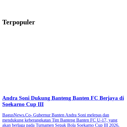
Terpopuler
Andra Soni Dukung Banteng Banten FC Berjaya di
Soekarno Cup III
BagusNews.Co- Gubernur Banten Andra Soni melepas dan
mendukung keberangkatan Tim Banteng Banten FC U-17, yang
akan berlaga pada Turnamen Sepak Bola Soekarno Cup III 2026,