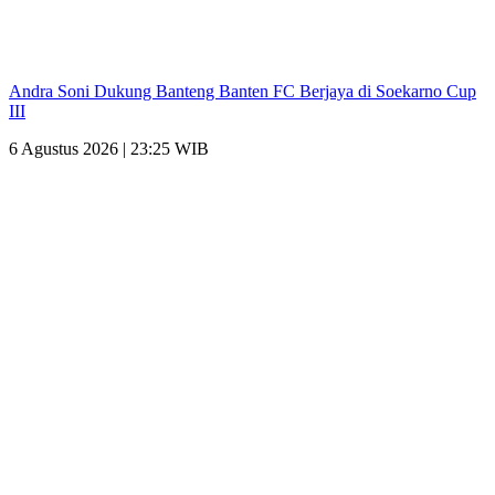
Andra Soni Dukung Banteng Banten FC Berjaya di Soekarno Cup
III
6 Agustus 2026 | 23:25 WIB