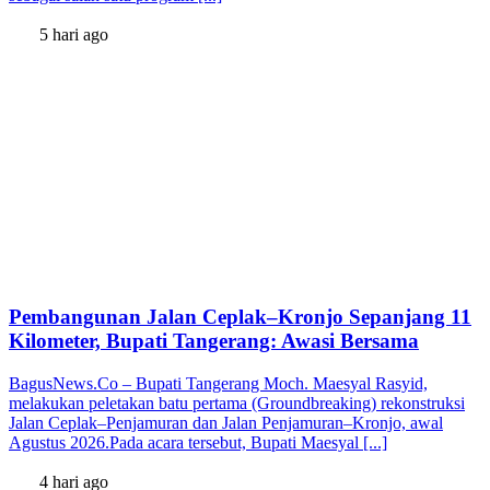
5 hari ago
Pembangunan Jalan Ceplak–Kronjo Sepanjang 11
Kilometer, Bupati Tangerang: Awasi Bersama
BagusNews.Co – Bupati Tangerang Moch. Maesyal Rasyid,
melakukan peletakan batu pertama (Groundbreaking) rekonstruksi
Jalan Ceplak–Penjamuran dan Jalan Penjamuran–Kronjo, awal
Agustus 2026.Pada acara tersebut, Bupati Maesyal [...]
4 hari ago