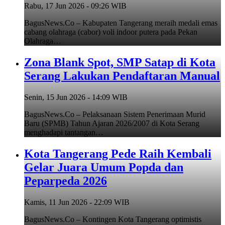
Rabu, 17 Jun 2026 - 09:26 WIB
BagusNews.Co – Kabupaten Tangerang meraih medali emas
cabang olahraga (cabor) voli indoor putera pada Pekan
Olahraga…
Zona Blank Spot, SMP Satap di Kota
Serang Lakukan Pendaftaran Manual
Senin, 15 Jun 2026 - 14:09 WIB
BagusNews.Co – Pelaksanaan Sistem Penerimaan Murid
Baru (SPMB) Tahun Ajaran 2026/2007 di Kota Serang
menghadapi tantangan…
Kota Tangerang Pede Raih Kembali
Gelar Juara Umum Popda dan
Peparpeda 2026
Kamis, 11 Jun 2026 - 22:09 WIB
BagusNews.Co – Kontingen Kota Tangerang optimistis