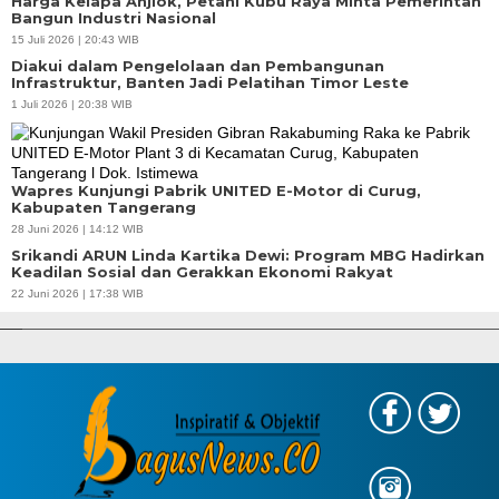
Harga Kelapa Anjlok, Petani Kubu Raya Minta Pemerintah
Bangun Industri Nasional
15 Juli 2026 | 20:43 WIB
Diakui dalam Pengelolaan dan Pembangunan
Infrastruktur, Banten Jadi Pelatihan Timor Leste
1 Juli 2026 | 20:38 WIB
Wapres Kunjungi Pabrik UNITED E-Motor di Curug,
Kabupaten Tangerang
28 Juni 2026 | 14:12 WIB
Srikandi ARUN Linda Kartika Dewi: Program MBG Hadirkan
Keadilan Sosial dan Gerakkan Ekonomi Rakyat
APBD Tahun 2025 Anggarkan Rp200 Miliar | Program Makan Bergizi
22 Juni 2026 | 17:38 WIB
Gratis Provinsi Banten