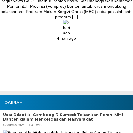
BagusNews.Co – Bupati Tangerang Moch. Maesyal Rasyid,
melakukan peletakan batu pertama (Groundbreaking) rekonstruksi
Jalan Ceplak–Penjamuran dan Jalan Penjamuran–Kronjo, awal
Agustus 2026.Pada acara tersebut, Bupati Maesyal [...]
3 hari ago
DAERAH
Usai Dilantik, Gembong R Sumedi Tekankan Peran IMMI
Banten dalam Mencerdaskan Masyarakat
8 Agustus 2026 | 11:41 WIB