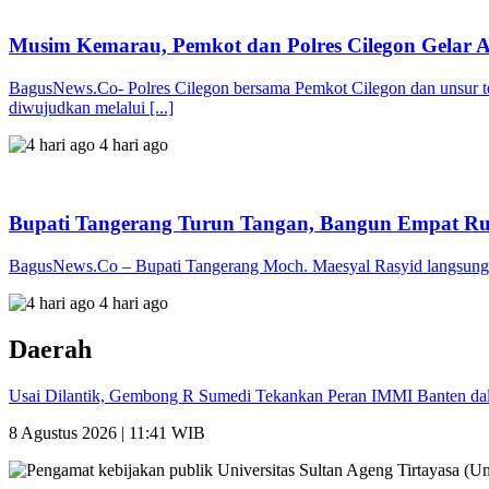
Musim Kemarau, Pemkot dan Polres Cilegon Gelar A
BagusNews.Co- Polres Cilegon bersama Pemkot Cilegon dan unsur te
diwujudkan melalui [...]
4 hari ago
Bupati Tangerang Turun Tangan, Bangun Empat Ru
BagusNews.Co – Bupati Tangerang Moch. Maesyal Rasyid langsung t
4 hari ago
Daerah
Usai Dilantik, Gembong R Sumedi Tekankan Peran IMMI Banten da
8 Agustus 2026 | 11:41 WIB