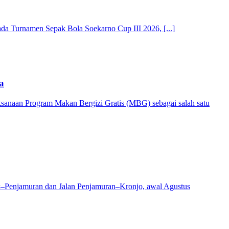
 Turnamen Sepak Bola Soekarno Cup III 2026, [...]
a
anaan Program Makan Bergizi Gratis (MBG) sebagai salah satu
k–Penjamuran dan Jalan Penjamuran–Kronjo, awal Agustus