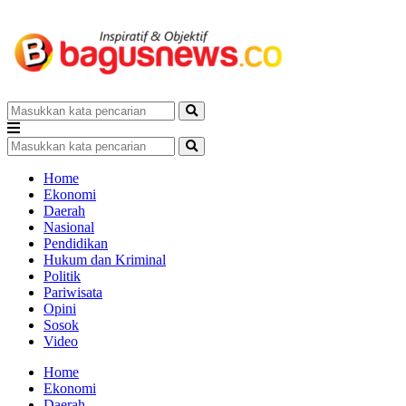
Home
Ekonomi
Daerah
Nasional
Pendidikan
Hukum dan Kriminal
Politik
Pariwisata
Opini
Sosok
Video
Home
Ekonomi
Daerah