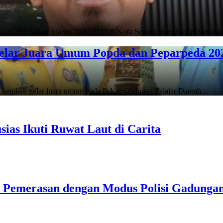
 (SPMB) Tahun Ajaran 2026/2007 di Kota Serang menghadapi tantan
elar Juara Umum Popda dan Peparpeda 20
 kembali gelar juara umum pada Pekan Olahraga Pelajar Daerah…
as Ikuti Ruwat Laut di Carita
u Pemerasan dengan Modus Polisi Gadunga