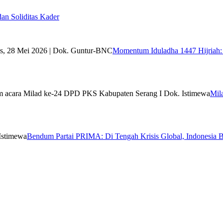
n Soliditas Kader
Momentum Iduladha 1447 Hijriah: 
Mil
Bendum Partai PRIMA: Di Tengah Krisis Global, Indonesia B