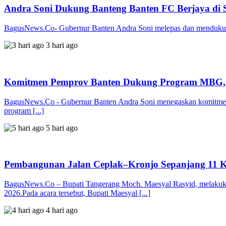
Andra Soni Dukung Banteng Banten FC Berjaya di 
BagusNews.Co- Gubernur Banten Andra Soni melepas dan mendukung
3 hari ago
Komitmen Pemprov Banten Dukung Program MBG, 
BagusNews.Co - Gubernur Banten Andra Soni menegaskan komitmen P
program [...]
5 hari ago
Pembangunan Jalan Ceplak–Kronjo Sepanjang 11 Ki
BagusNews.Co – Bupati Tangerang Moch. Maesyal Rasyid, melakukan
2026.Pada acara tersebut, Bupati Maesyal [...]
4 hari ago