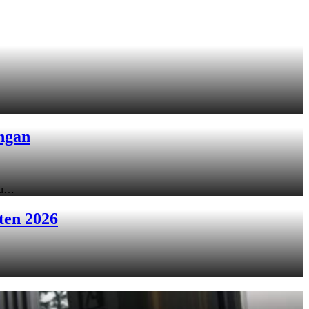
ngan
ku…
ten 2026