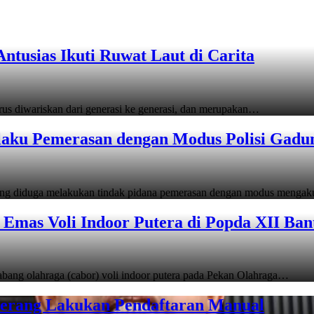
tusias Ikuti Ruwat Laut di Carita
s diwariskan dari generasi ke generasi, dan merupakan…
laku Pemerasan dengan Modus Polisi Gadu
ang diduga melakukan tindak pidana pemerasan dengan modus menga
Emas Voli Indoor Putera di Popda XII Ban
ang olahraga (cabor) voli indoor putera pada Pekan Olahraga…
Serang Lakukan Pendaftaran Manual