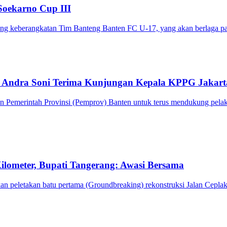
Soekarno Cup III
 keberangkatan Tim Banteng Banten FC U-17, yang akan berlaga pada
Andra Soni Terima Kunjungan Kepala KPPG Jakart
emerintah Provinsi (Pemprov) Banten untuk terus mendukung pelaks
lometer, Bupati Tangerang: Awasi Bersama
 peletakan batu pertama (Groundbreaking) rekonstruksi Jalan Cepla