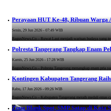
Perayaan HUT Ke-48, Ribuan Warga An
Senin, 29 Jun 2026 - 07:49 WIB
BagusNews.Co – Ruwat Laut menjadi warisan budaya yang teru
Polresta Tangerang Tangkap Enam Pe
Kamis, 25 Jun 2026 - 17:28 WIB
BagusNews.Co – Polresta Tangerang menangkap enam pria y
Kontingen Kabupaten Tangerang Raih 
Rabu, 17 Jun 2026 - 09:26 WIB
BagusNews.Co – Kabupaten Tangerang meraih medali emas cab
Zona Blank Spot, SMP Satap di Kota 