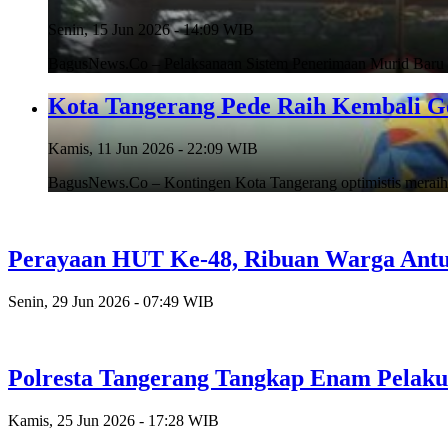
Senin, 15 Jun 2026 - 14:09 WIB
BagusNews.Co – Pelaksanaan Sistem Penerimaan Murid Baru
Kota Tangerang Pede Raih Kembali G
Kamis, 11 Jun 2026 - 22:09 WIB
BagusNews.Co – Kontingen Kota Tangerang optimistis meraih
Perayaan HUT Ke-48, Ribuan Warga Antusi
Senin, 29 Jun 2026 - 07:49 WIB
Polresta Tangerang Tangkap Enam Pelak
Kamis, 25 Jun 2026 - 17:28 WIB