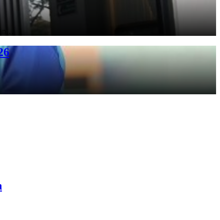
gan…
26
n