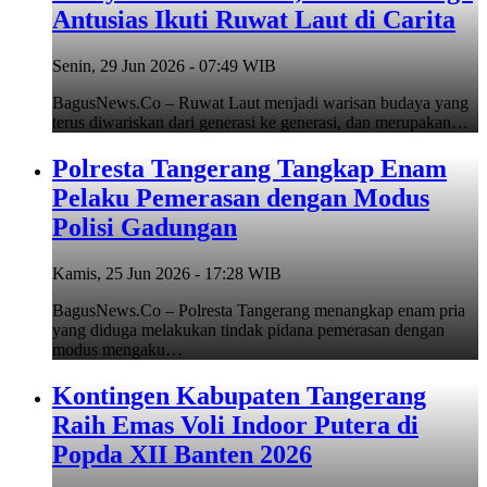
Antusias Ikuti Ruwat Laut di Carita
Senin, 29 Jun 2026 - 07:49 WIB
BagusNews.Co – Ruwat Laut menjadi warisan budaya yang
terus diwariskan dari generasi ke generasi, dan merupakan…
Polresta Tangerang Tangkap Enam
Pelaku Pemerasan dengan Modus
Polisi Gadungan
Kamis, 25 Jun 2026 - 17:28 WIB
BagusNews.Co – Polresta Tangerang menangkap enam pria
yang diduga melakukan tindak pidana pemerasan dengan
modus mengaku…
Kontingen Kabupaten Tangerang
Raih Emas Voli Indoor Putera di
Popda XII Banten 2026