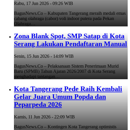
Rabu, 17 Jun 2026 - 09:26 WIB
BagusNews.Co – Kabupaten Tangerang meraih medali emas
cabang olahraga (cabor) voli indoor putera pada Pekan
Olahraga…
Zona Blank Spot, SMP Satap di Kota
Serang Lakukan Pendaftaran Manual
Senin, 15 Jun 2026 - 14:09 WIB
BagusNews.Co – Pelaksanaan Sistem Penerimaan Murid
Baru (SPMB) Tahun Ajaran 2026/2007 di Kota Serang
menghadapi tantangan…
Kota Tangerang Pede Raih Kembali
Gelar Juara Umum Popda dan
Peparpeda 2026
Kamis, 11 Jun 2026 - 22:09 WIB
BagusNews.Co – Kontingen Kota Tangerang optimistis