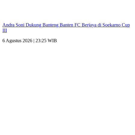
Andra Soni Dukung Banteng Banten FC Berjaya di Soekarno Cup
III
6 Agustus 2026 | 23:25 WIB