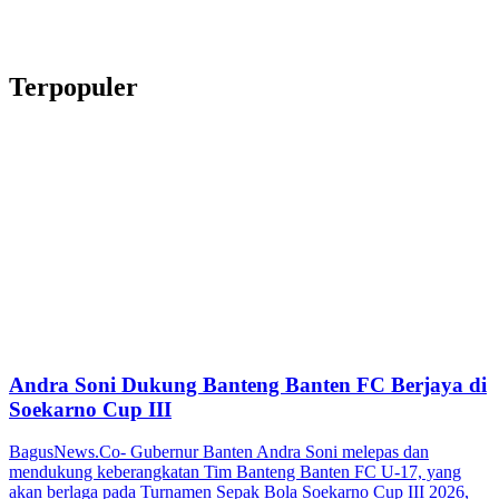
Terpopuler
Andra Soni Dukung Banteng Banten FC Berjaya di
Soekarno Cup III
BagusNews.Co- Gubernur Banten Andra Soni melepas dan
mendukung keberangkatan Tim Banteng Banten FC U-17, yang
akan berlaga pada Turnamen Sepak Bola Soekarno Cup III 2026,