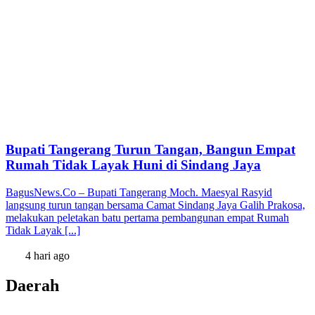
Bupati Tangerang Turun Tangan, Bangun Empat
Rumah Tidak Layak Huni di Sindang Jaya
BagusNews.Co – Bupati Tangerang Moch. Maesyal Rasyid
langsung turun tangan bersama Camat Sindang Jaya Galih Prakosa,
melakukan peletakan batu pertama pembangunan empat Rumah
Tidak Layak [...]
4 hari ago
Daerah