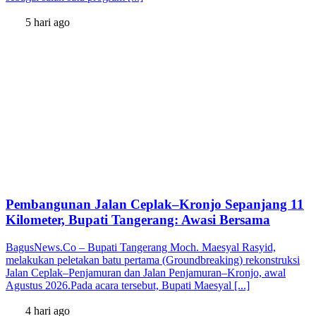
5 hari ago
Pembangunan Jalan Ceplak–Kronjo Sepanjang 11
Kilometer, Bupati Tangerang: Awasi Bersama
BagusNews.Co – Bupati Tangerang Moch. Maesyal Rasyid,
melakukan peletakan batu pertama (Groundbreaking) rekonstruksi
Jalan Ceplak–Penjamuran dan Jalan Penjamuran–Kronjo, awal
Agustus 2026.Pada acara tersebut, Bupati Maesyal [...]
4 hari ago