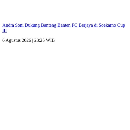
Andra Soni Dukung Banteng Banten FC Berjaya di Soekarno Cup
III
6 Agustus 2026 | 23:25 WIB