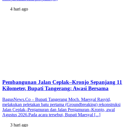
4 hari ago
Pembangunan Jalan Ceplak–Kronjo Sepanjang 11
Kilometer, Bupati Tangerang: Awasi Bersama
BagusNews.Co – Bupati Tangerang Moch. Maesyal Rasyid,
melakukan peletakan batu pertama (Groundbreaking) rekonstruksi
Jalan Ceplak–Penjamuran dan Jalan Penjamuran–Kronjo, awal
Agustus 2026.Pada acara tersebut, Bupati Maesyal [...]
3 hari ago