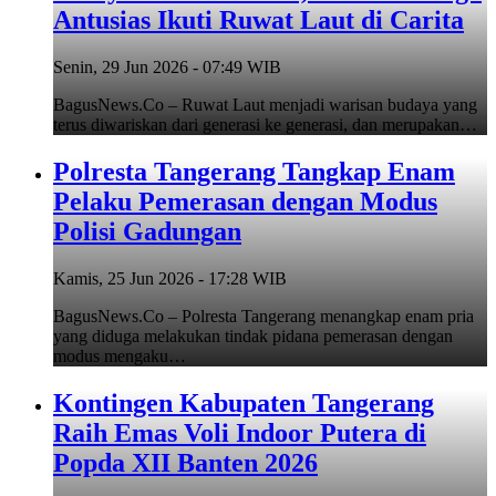
Antusias Ikuti Ruwat Laut di Carita
Senin, 29 Jun 2026 - 07:49 WIB
BagusNews.Co – Ruwat Laut menjadi warisan budaya yang
terus diwariskan dari generasi ke generasi, dan merupakan…
Polresta Tangerang Tangkap Enam
Pelaku Pemerasan dengan Modus
Polisi Gadungan
Kamis, 25 Jun 2026 - 17:28 WIB
BagusNews.Co – Polresta Tangerang menangkap enam pria
yang diduga melakukan tindak pidana pemerasan dengan
modus mengaku…
Kontingen Kabupaten Tangerang
Raih Emas Voli Indoor Putera di
Popda XII Banten 2026