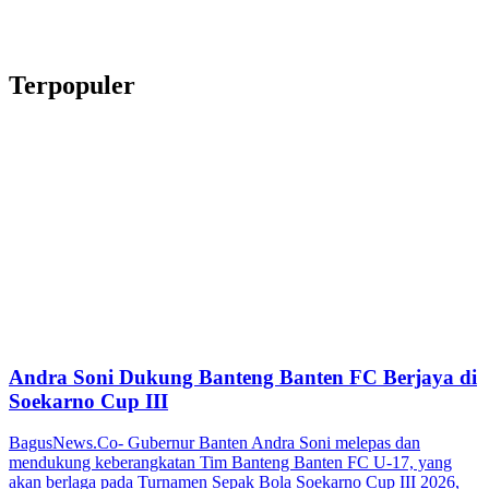
Terpopuler
Andra Soni Dukung Banteng Banten FC Berjaya di
Soekarno Cup III
BagusNews.Co- Gubernur Banten Andra Soni melepas dan
mendukung keberangkatan Tim Banteng Banten FC U-17, yang
akan berlaga pada Turnamen Sepak Bola Soekarno Cup III 2026,