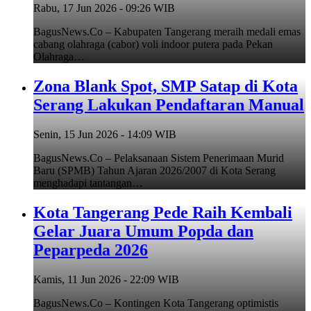
Rabu, 17 Jun 2026 - 09:26 WIB
BagusNews.Co – Kabupaten Tangerang meraih medali emas
cabang olahraga (cabor) voli indoor putera pada Pekan
Olahraga…
Zona Blank Spot, SMP Satap di Kota
Serang Lakukan Pendaftaran Manual
Senin, 15 Jun 2026 - 14:09 WIB
BagusNews.Co – Pelaksanaan Sistem Penerimaan Murid
Baru (SPMB) Tahun Ajaran 2026/2007 di Kota Serang
menghadapi tantangan…
Kota Tangerang Pede Raih Kembali
Gelar Juara Umum Popda dan
Peparpeda 2026
Kamis, 11 Jun 2026 - 22:09 WIB
BagusNews.Co – Kontingen Kota Tangerang optimistis