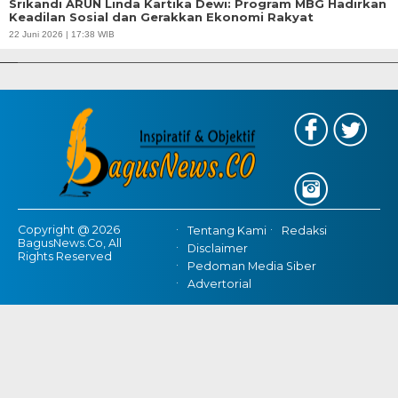
Srikandi ARUN Linda Kartika Dewi: Program MBG Hadirkan
Keadilan Sosial dan Gerakkan Ekonomi Rakyat
APBD Tahun 2025 Anggarkan Rp200 Miliar | Program Makan Bergizi
22 Juni 2026 | 17:38 WIB
Gratis Provinsi Banten
Copyright @ 2026
Tentang Kami
Redaksi
BagusNews.Co, All
Disclaimer
Rights Reserved
Pedoman Media Siber
Advertorial