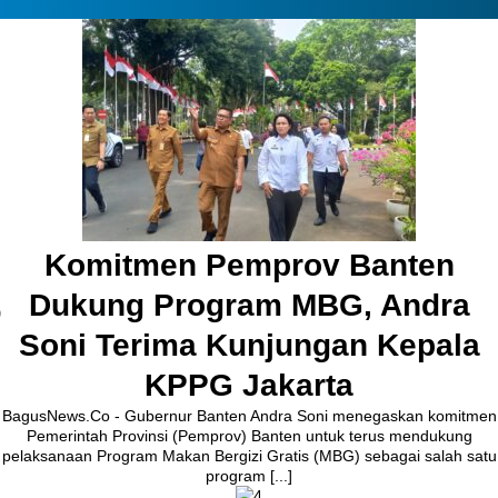
Pembangunan Jalan Ceplak–
Kronjo Sepanjang 11 Kilometer,
Bupati Tangerang: Awasi
Bersama
BagusNews.Co – Bupati Tangerang Moch. Maesyal Rasyid,
melakukan peletakan batu pertama (Groundbreaking) rekonstruksi
Jalan Ceplak–Penjamuran dan Jalan Penjamuran–Kronjo, awal
Agustus 2026.Pada acara tersebut, Bupati Maesyal [...]
3 hari ago