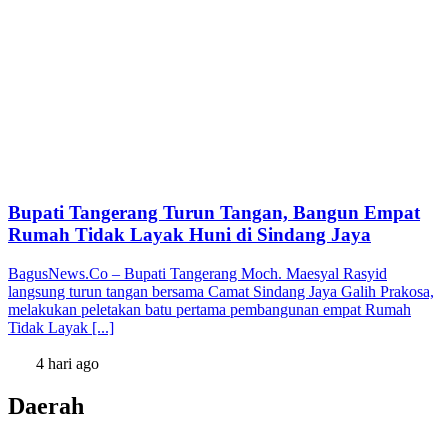
Bupati Tangerang Turun Tangan, Bangun Empat
Rumah Tidak Layak Huni di Sindang Jaya
BagusNews.Co – Bupati Tangerang Moch. Maesyal Rasyid
langsung turun tangan bersama Camat Sindang Jaya Galih Prakosa,
melakukan peletakan batu pertama pembangunan empat Rumah
Tidak Layak [...]
4 hari ago
Daerah