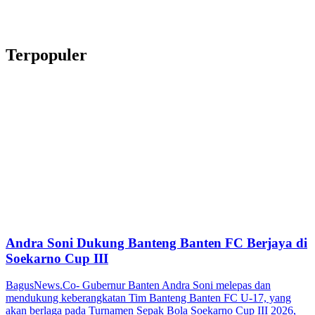
Terpopuler
Andra Soni Dukung Banteng Banten FC Berjaya di
Soekarno Cup III
BagusNews.Co- Gubernur Banten Andra Soni melepas dan
mendukung keberangkatan Tim Banteng Banten FC U-17, yang
akan berlaga pada Turnamen Sepak Bola Soekarno Cup III 2026,