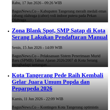
Rabu, 17 Jun 2026 - 09:26 WIB
BagusNews.Co – Kabupaten Tangerang meraih medali emas
cabang olahraga (cabor) voli indoor putera pada Pekan
Olahraga…
Zona Blank Spot, SMP Satap di Kota
Serang Lakukan Pendaftaran Manual
Senin, 15 Jun 2026 - 14:09 WIB
BagusNews.Co – Pelaksanaan Sistem Penerimaan Murid
Baru (SPMB) Tahun Ajaran 2026/2007 di Kota Serang
menghadapi tantangan…
Kota Tangerang Pede Raih Kembali
Gelar Juara Umum Popda dan
Peparpeda 2026
Kamis, 11 Jun 2026 - 22:09 WIB
BagusNews.Co – Kontingen Kota Tangerang optimistis