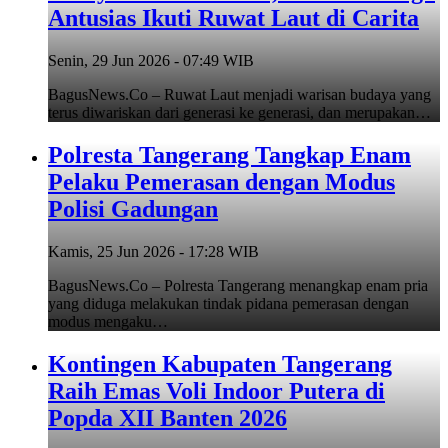
Antusias Ikuti Ruwat Laut di Carita
Senin, 29 Jun 2026 - 07:49 WIB
BagusNews.Co – Ruwat Laut menjadi warisan budaya yang
terus diwariskan dari generasi ke generasi, dan merupakan…
Polresta Tangerang Tangkap Enam
Pelaku Pemerasan dengan Modus
Polisi Gadungan
Kamis, 25 Jun 2026 - 17:28 WIB
BagusNews.Co – Polresta Tangerang menangkap enam pria
yang diduga melakukan tindak pidana pemerasan dengan
modus mengaku…
Kontingen Kabupaten Tangerang
Raih Emas Voli Indoor Putera di
Popda XII Banten 2026