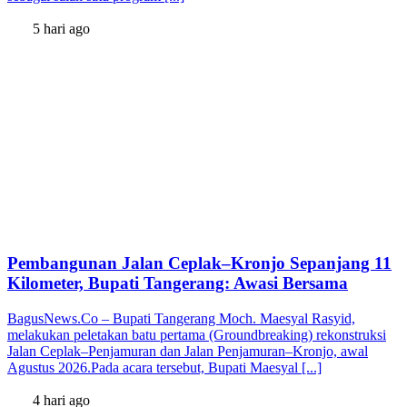
5 hari ago
Pembangunan Jalan Ceplak–Kronjo Sepanjang 11
Kilometer, Bupati Tangerang: Awasi Bersama
BagusNews.Co – Bupati Tangerang Moch. Maesyal Rasyid,
melakukan peletakan batu pertama (Groundbreaking) rekonstruksi
Jalan Ceplak–Penjamuran dan Jalan Penjamuran–Kronjo, awal
Agustus 2026.Pada acara tersebut, Bupati Maesyal [...]
4 hari ago