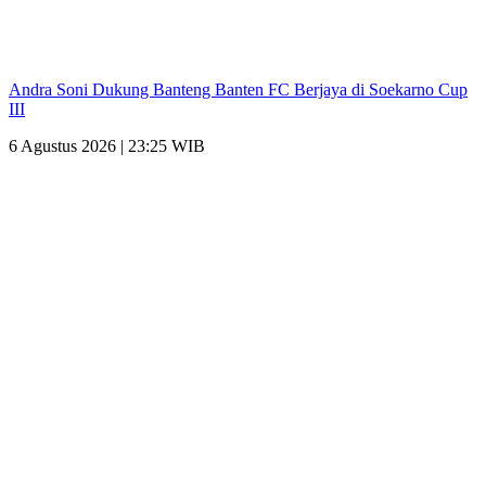
Andra Soni Dukung Banteng Banten FC Berjaya di Soekarno Cup
III
6 Agustus 2026 | 23:25 WIB