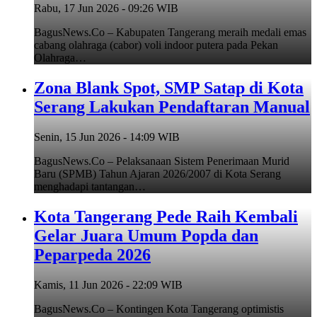
Rabu, 17 Jun 2026 - 09:26 WIB
BagusNews.Co – Kabupaten Tangerang meraih medali emas
cabang olahraga (cabor) voli indoor putera pada Pekan
Olahraga…
Zona Blank Spot, SMP Satap di Kota
Serang Lakukan Pendaftaran Manual
Senin, 15 Jun 2026 - 14:09 WIB
BagusNews.Co – Pelaksanaan Sistem Penerimaan Murid
Baru (SPMB) Tahun Ajaran 2026/2007 di Kota Serang
menghadapi tantangan…
Kota Tangerang Pede Raih Kembali
Gelar Juara Umum Popda dan
Peparpeda 2026
Kamis, 11 Jun 2026 - 22:09 WIB
BagusNews.Co – Kontingen Kota Tangerang optimistis