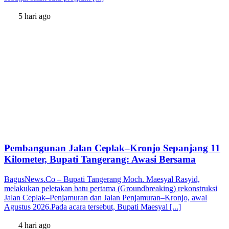
5 hari ago
Pembangunan Jalan Ceplak–Kronjo Sepanjang 11
Kilometer, Bupati Tangerang: Awasi Bersama
BagusNews.Co – Bupati Tangerang Moch. Maesyal Rasyid,
melakukan peletakan batu pertama (Groundbreaking) rekonstruksi
Jalan Ceplak–Penjamuran dan Jalan Penjamuran–Kronjo, awal
Agustus 2026.Pada acara tersebut, Bupati Maesyal [...]
4 hari ago