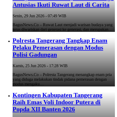
Antusias Ikuti Ruwat Laut di Carita
Senin, 29 Jun 2026 - 07:49 WIB
BagusNews.Co – Ruwat Laut menjadi warisan budaya yang
terus diwariskan dari generasi ke generasi, dan merupakan…
Polresta Tangerang Tangkap Enam
Pelaku Pemerasan dengan Modus
Polisi Gadungan
Kamis, 25 Jun 2026 - 17:28 WIB
BagusNews.Co – Polresta Tangerang menangkap enam pria
yang diduga melakukan tindak pidana pemerasan dengan
modus mengaku…
Kontingen Kabupaten Tangerang
Raih Emas Voli Indoor Putera di
Popda XII Banten 2026