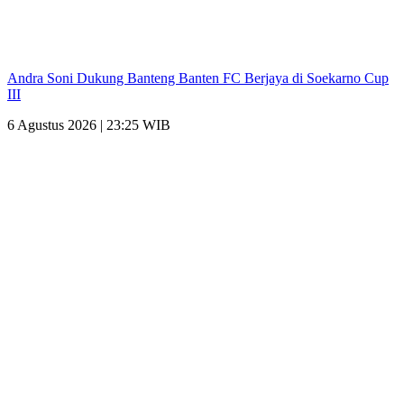
Andra Soni Dukung Banteng Banten FC Berjaya di Soekarno Cup
III
6 Agustus 2026 | 23:25 WIB