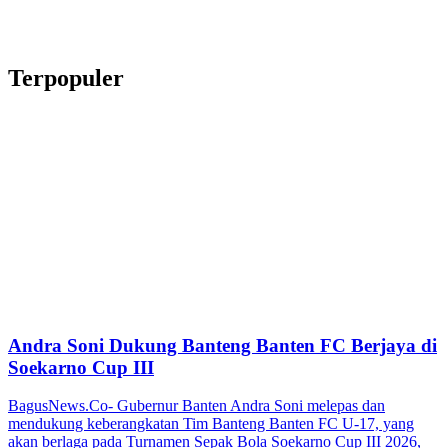
Terpopuler
Andra Soni Dukung Banteng Banten FC Berjaya di
Soekarno Cup III
BagusNews.Co- Gubernur Banten Andra Soni melepas dan
mendukung keberangkatan Tim Banteng Banten FC U-17, yang
akan berlaga pada Turnamen Sepak Bola Soekarno Cup III 2026,