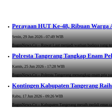
Perayaan HUT Ke-48, Ribuan Warga An
Senin, 29 Jun 2026 - 07:49 WIB
BagusNews.Co – Ruwat Laut menjadi warisan budaya yang teru
Polresta Tangerang Tangkap Enam Pe
Kamis, 25 Jun 2026 - 17:28 WIB
BagusNews.Co – Polresta Tangerang menangkap enam pria y
Kontingen Kabupaten Tangerang Raih 
Rabu, 17 Jun 2026 - 09:26 WIB
BagusNews.Co – Kabupaten Tangerang meraih medali emas cab