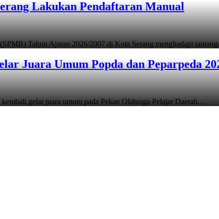
Serang Lakukan Pendaftaran Manual
 (SPMB) Tahun Ajaran 2026/2007 di Kota Serang menghadapi tantan
elar Juara Umum Popda dan Peparpeda 20
 kembali gelar juara umum pada Pekan Olahraga Pelajar Daerah…