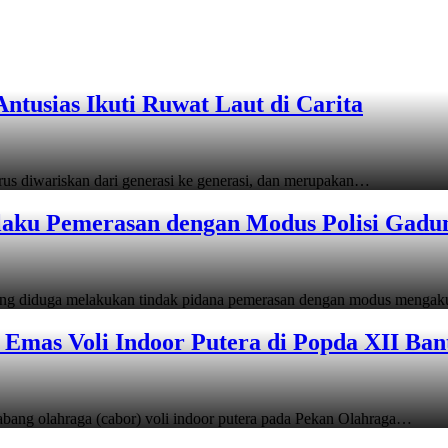
tusias Ikuti Ruwat Laut di Carita
s diwariskan dari generasi ke generasi, dan merupakan…
laku Pemerasan dengan Modus Polisi Gadu
ang diduga melakukan tindak pidana pemerasan dengan modus menga
Emas Voli Indoor Putera di Popda XII Ban
ang olahraga (cabor) voli indoor putera pada Pekan Olahraga…