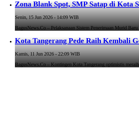
Zona Blank Spot, SMP Satap di Kota 
Senin, 15 Jun 2026 - 14:09 WIB
BagusNews.Co – Pelaksanaan Sistem Penerimaan Murid Baru
Kota Tangerang Pede Raih Kembali G
Kamis, 11 Jun 2026 - 22:09 WIB
BagusNews.Co – Kontingen Kota Tangerang optimistis meraih