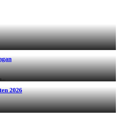
ngan
ku…
ten 2026