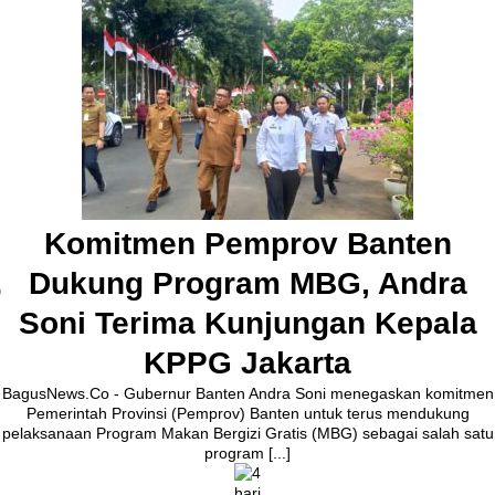
Pembangunan Jalan Ceplak–
Kronjo Sepanjang 11 Kilometer,
Bupati Tangerang: Awasi
Bersama
BagusNews.Co – Bupati Tangerang Moch. Maesyal Rasyid,
melakukan peletakan batu pertama (Groundbreaking) rekonstruksi
Jalan Ceplak–Penjamuran dan Jalan Penjamuran–Kronjo, awal
Agustus 2026.Pada acara tersebut, Bupati Maesyal [...]
3 hari ago