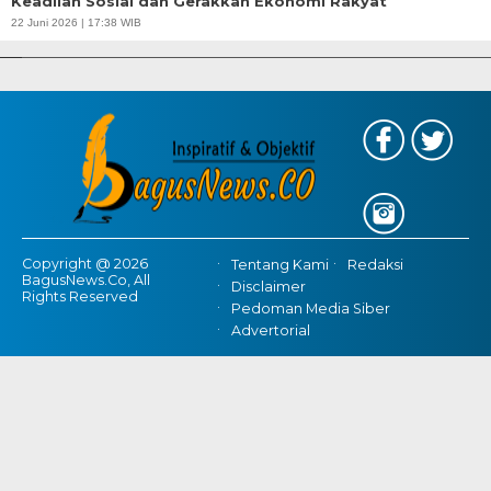
Keadilan Sosial dan Gerakkan Ekonomi Rakyat
APBD Tahun 2025 Anggarkan Rp200 Miliar | Program Makan Bergizi
22 Juni 2026 | 17:38 WIB
Gratis Provinsi Banten
Copyright @ 2026
Tentang Kami
Redaksi
BagusNews.Co, All
Disclaimer
Rights Reserved
Pedoman Media Siber
Advertorial