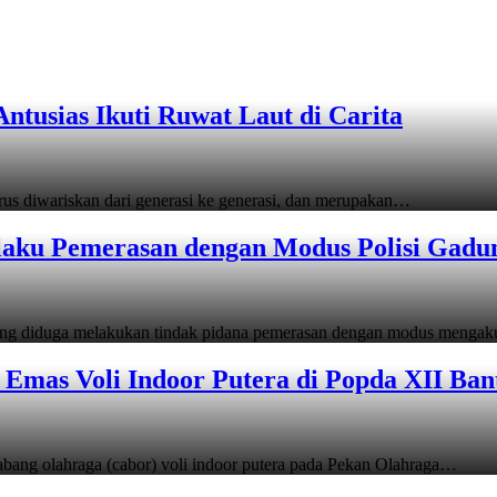
tusias Ikuti Ruwat Laut di Carita
s diwariskan dari generasi ke generasi, dan merupakan…
laku Pemerasan dengan Modus Polisi Gadu
ang diduga melakukan tindak pidana pemerasan dengan modus menga
Emas Voli Indoor Putera di Popda XII Ban
ang olahraga (cabor) voli indoor putera pada Pekan Olahraga…