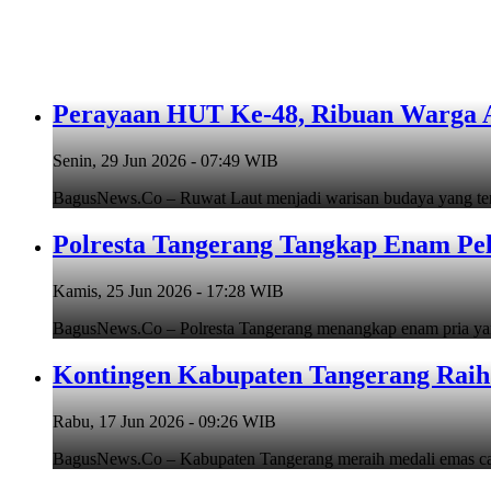
Perayaan HUT Ke-48, Ribuan Warga An
Senin, 29 Jun 2026 - 07:49 WIB
BagusNews.Co – Ruwat Laut menjadi warisan budaya yang teru
Polresta Tangerang Tangkap Enam Pe
Kamis, 25 Jun 2026 - 17:28 WIB
BagusNews.Co – Polresta Tangerang menangkap enam pria y
Kontingen Kabupaten Tangerang Raih 
Rabu, 17 Jun 2026 - 09:26 WIB
BagusNews.Co – Kabupaten Tangerang meraih medali emas cab