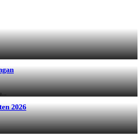
ngan
ku…
ten 2026