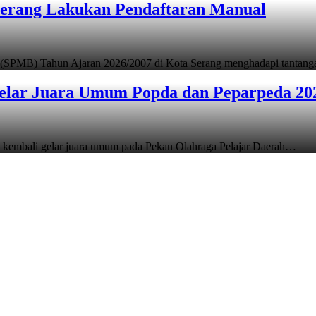
Serang Lakukan Pendaftaran Manual
 (SPMB) Tahun Ajaran 2026/2007 di Kota Serang menghadapi tantan
elar Juara Umum Popda dan Peparpeda 20
 kembali gelar juara umum pada Pekan Olahraga Pelajar Daerah…