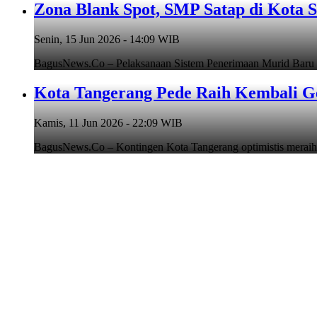
Zona Blank Spot, SMP Satap di Kota 
Senin, 15 Jun 2026 - 14:09 WIB
BagusNews.Co – Pelaksanaan Sistem Penerimaan Murid Baru
Kota Tangerang Pede Raih Kembali G
Kamis, 11 Jun 2026 - 22:09 WIB
BagusNews.Co – Kontingen Kota Tangerang optimistis meraih