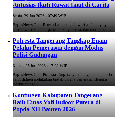
Antusias Ikuti Ruwat Laut di Carita
Senin, 29 Jun 2026 - 07:49 WIB
BagusNews.Co – Ruwat Laut menjadi warisan budaya yang
terus diwariskan dari generasi ke generasi, dan merupakan…
Polresta Tangerang Tangkap Enam
Pelaku Pemerasan dengan Modus
Polisi Gadungan
Kamis, 25 Jun 2026 - 17:28 WIB
BagusNews.Co – Polresta Tangerang menangkap enam pria
yang diduga melakukan tindak pidana pemerasan dengan
modus mengaku…
Kontingen Kabupaten Tangerang
Raih Emas Voli Indoor Putera di
Popda XII Banten 2026