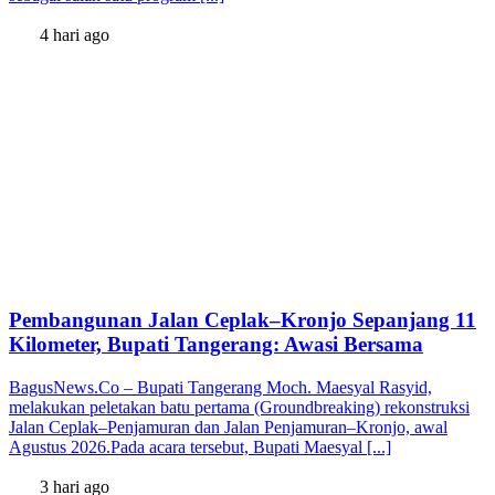
4 hari ago
Pembangunan Jalan Ceplak–Kronjo Sepanjang 11
Kilometer, Bupati Tangerang: Awasi Bersama
BagusNews.Co – Bupati Tangerang Moch. Maesyal Rasyid,
melakukan peletakan batu pertama (Groundbreaking) rekonstruksi
Jalan Ceplak–Penjamuran dan Jalan Penjamuran–Kronjo, awal
Agustus 2026.Pada acara tersebut, Bupati Maesyal [...]
3 hari ago