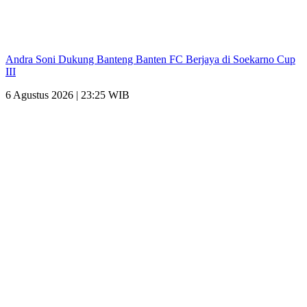
Andra Soni Dukung Banteng Banten FC Berjaya di Soekarno Cup
III
6 Agustus 2026 | 23:25 WIB