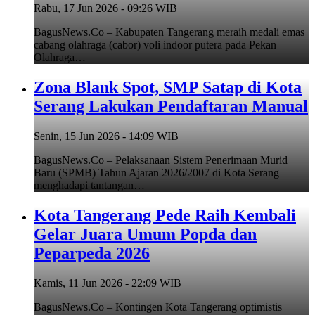
Rabu, 17 Jun 2026 - 09:26 WIB
BagusNews.Co – Kabupaten Tangerang meraih medali emas
cabang olahraga (cabor) voli indoor putera pada Pekan
Olahraga…
Zona Blank Spot, SMP Satap di Kota
Serang Lakukan Pendaftaran Manual
Senin, 15 Jun 2026 - 14:09 WIB
BagusNews.Co – Pelaksanaan Sistem Penerimaan Murid
Baru (SPMB) Tahun Ajaran 2026/2007 di Kota Serang
menghadapi tantangan…
Kota Tangerang Pede Raih Kembali
Gelar Juara Umum Popda dan
Peparpeda 2026
Kamis, 11 Jun 2026 - 22:09 WIB
BagusNews.Co – Kontingen Kota Tangerang optimistis