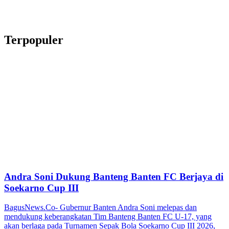
Terpopuler
Andra Soni Dukung Banteng Banten FC Berjaya di
Soekarno Cup III
BagusNews.Co- Gubernur Banten Andra Soni melepas dan
mendukung keberangkatan Tim Banteng Banten FC U-17, yang
akan berlaga pada Turnamen Sepak Bola Soekarno Cup III 2026,