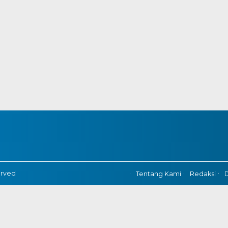
erved
Tentang Kami
Redaksi
D