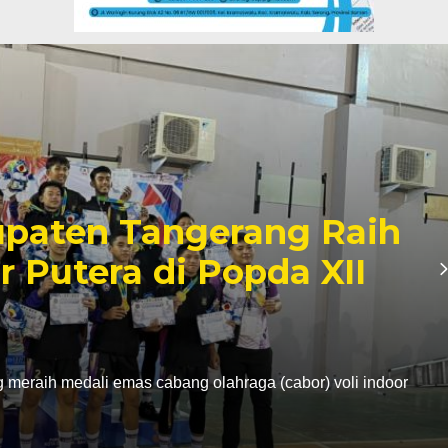
paten Tangerang Raih
r Putera di Popda XII
eraih medali emas cabang olahraga (cabor) voli indoor