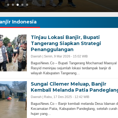
anjir Indonesia
Tinjau Lokasi Banjir, Bupati
Tangerang Siapkan Strategi
Penanggulangan
Daerah |
Senin, 9 Mar 2026 - 15:02 WIB
bernur Progresif dan
BagusNews.Co – Bupati Tangerang Mochamad Maesyal
Rasyid meninjau sejumlah lokasi terdampak banjir di
wilayah Kabupaten Tangerang…
Sungai Cilemer Meluap, Banjir
Kembali Melanda Patia Pandeglan
Daerah |
Rabu, 17 Des 2025 - 12:42 WIB
BagusNews.Co – Banjir kembali melanda Desa Idaman d
Kecamatan Patia, Kabupaten Pandeglang, setelah curah
Gubernur Baru, Banten Harus Lebih Maj
hujan yang…
Perencanaan Pembangunan Infrastruku