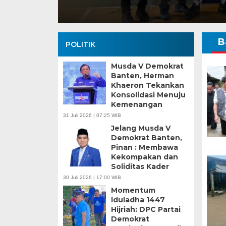
B
POLITIK
Musda V Demokrat
Banten, Herman
Khaeron Tekankan
Konsolidasi Menuju
Kemenangan
Banten Butuh Gu
31 Juli 2026 | 07:25 WIB
Teknokratif
Jelang Musda V
Demokrat Banten,
Pinan : Membawa
Kekompakan dan
Soliditas Kader
30 Juli 2026 | 17:00 WIB
Momentum
Iduladha 1447
Hijriah: DPC Partai
Demokrat