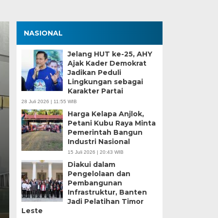
NASIONAL
Jelang HUT ke-25, AHY
Ajak Kader Demokrat
Jadikan Peduli
Lingkungan sebagai
Karakter Partai
28 Juli 2026 | 11:55 WIB
Harga Kelapa Anjlok,
Petani Kubu Raya Minta
Zona Blank Spot, SMP
Pemerintah Bangun
Industri Nasional
Serang Lakukan Pend
15 Juli 2026 | 20:43 WIB
Diakui dalam
Senin, 15 Jun 2026 - 14:09 WIB
Pengelolaan dan
Pembangunan
BagusNews.Co – Pelaksanaan Sistem Penerimaan M
Infrastruktur, Banten
di Kota Serang menghadapi tantangan…
Jadi Pelatihan Timor
Leste