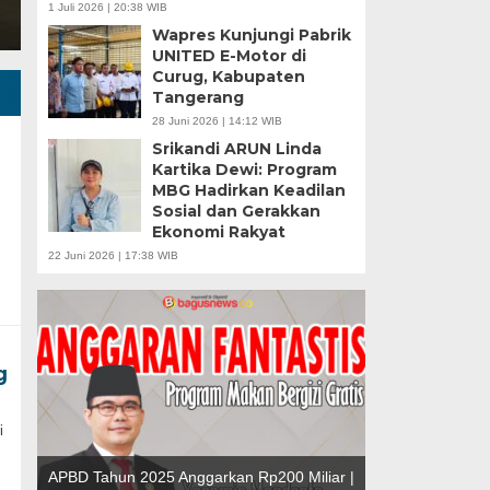
1 Juli 2026 | 20:38 WIB
Wapres Kunjungi Pabrik
UNITED E-Motor di
Curug, Kabupaten
Tangerang
28 Juni 2026 | 14:12 WIB
Srikandi ARUN Linda
Kartika Dewi: Program
MBG Hadirkan Keadilan
Sosial dan Gerakkan
Ekonomi Rakyat
Banten Butuh Gu
22 Juni 2026 | 17:38 WIB
Teknokratif
g
i
u |
r
APBD Tahun 2025 Anggarkan Rp200 Miliar |