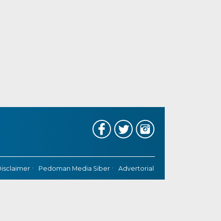
isclaimer
Pedoman Media Siber
Advertorial