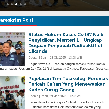
areskrim Polri
Status Hukum Kasus Cs-137 Naik
Penyidikan, Menteri LH Ungkap
Dugaan Penyebab Radioaktif di
Cikande
Gubernur Baru, Banten Harus Lebih Maj
bernur Progresif dan
Perencanaan Pembangunan Infrastruku
Daerah |
Senin, 13 Okt 2025 - 13:08 WIB
Adalah Kunci
BagusNews.Co – Perkembangan terbaru terkait kasus
aran radiasi Cesium 137 (Cs-137) di kawasan Cikande, Kabupaten Serang,
Pejelasan Tim Tosikologi Forensik
Terkait Cairan Yang Menewaskan
Kades Curug Goong
Daerah |
Rabu, 29 Mar 2023 - 00:23 WIB
BagusNews.Co – Anggota Subbid Tosikologi Forensik
Puslabfor Bareskrim Polri mengungkap cairan yang