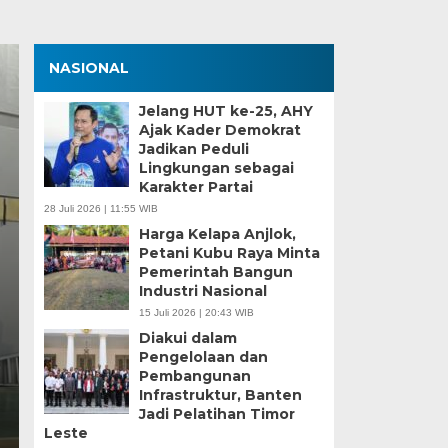
NASIONAL
Jelang HUT ke-25, AHY
Ajak Kader Demokrat
Jadikan Peduli
Lingkungan sebagai
Karakter Partai
28 Juli 2026 | 11:55 WIB
Kota Tangerang Ped
Harga Kelapa Anjlok,
Petani Kubu Raya Minta
Gelar Juara Umum P
Pemerintah Bangun
Industri Nasional
Peparpeda 2026
15 Juli 2026 | 20:43 WIB
Diakui dalam
Kamis, 11 Jun 2026 - 22:09 WIB
Pengelolaan dan
Pembangunan
BagusNews.Co – Kontingen Kota Tangerang optimist
Infrastruktur, Banten
Pekan Olahraga Pelajar Daerah…
Jadi Pelatihan Timor
Leste