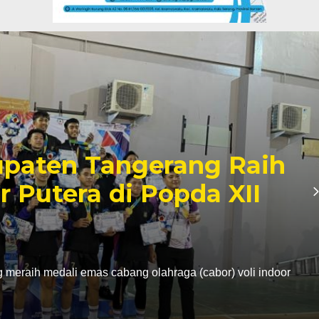
t, SMP Satap di Kota
n Pendaftaran Manual
Penerimaan Murid Baru (SPMB) Tahun Ajaran 2026/2007
n…