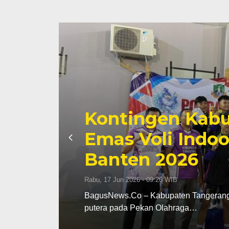
aih
II
Zona Blank Spo
Serang Lakuka
Senin, 15 Jun 2026 - 14:09 WIB
li indoor
BagusNews.Co – Pelaksanaan Sistem 
di Kota Serang menghadapi tantanga