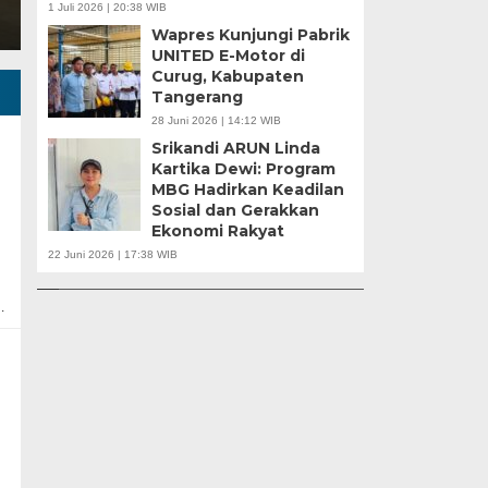
1 Juli 2026 | 20:38 WIB
Wapres Kunjungi Pabrik
UNITED E-Motor di
Curug, Kabupaten
Tangerang
28 Juni 2026 | 14:12 WIB
Srikandi ARUN Linda
Kartika Dewi: Program
MBG Hadirkan Keadilan
Sosial dan Gerakkan
u |
Ekonomi Rakyat
r
APBD Tahun 2025 Anggarkan Rp200 Miliar |
Banten Butuh Gu
22 Juni 2026 | 17:38 WIB
Program Makan Bergizi Gratis Provinsi Banten
Teknokratif
…