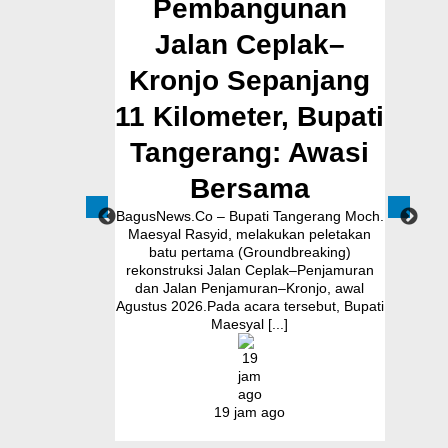
ngerang
Pembangunan
Tina
Pejabat
Jalan Ceplak–
ua Forum
Kronjo Sepanjang
ki Kursi
11 Kilometer, Bupati
B
didikan
Tangerang: Awasi
dal
yak enam pejabat
Bersama
 Tangerang Moch
Pendopo Bupati
BagusNews.Co – Bupati Tangerang Moch.
BagusN
Juli 2026. Dalam
Maesyal Rasyid, melakukan peletakan
Posyandu
dan Gandana [...]
batu pertama (Groundbreaking)
Soni men
rekonstruksi Jalan Ceplak–Penjamuran
Posyand
dan Jalan Penjamuran–Kronjo, awal
memast
Agustus 2026.Pada acara tersebut, Bupati
masya
go
Maesyal [...]
19 jam ago