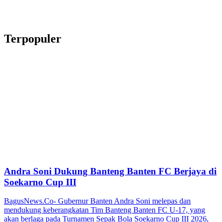
Terpopuler
Andra Soni Dukung Banteng Banten FC Berjaya di
Soekarno Cup III
BagusNews.Co- Gubernur Banten Andra Soni melepas dan
mendukung keberangkatan Tim Banteng Banten FC U-17, yang
akan berlaga pada Turnamen Sepak Bola Soekarno Cup III 2026,