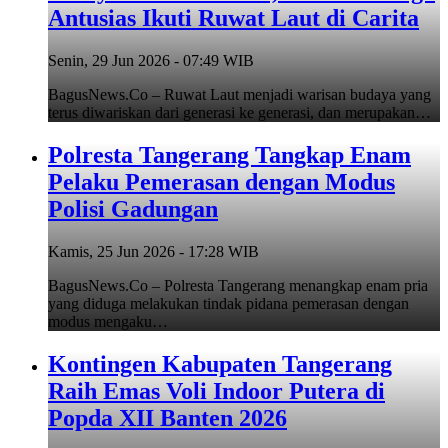
Antusias Ikuti Ruwat Laut di Carita
Senin, 29 Jun 2026 - 07:49 WIB
BagusNews.Co – Ruwat Laut menjadi warisan budaya yang
terus diwariskan dari generasi ke generasi, dan merupakan…
Polresta Tangerang Tangkap Enam
Pelaku Pemerasan dengan Modus
Polisi Gadungan
Kamis, 25 Jun 2026 - 17:28 WIB
BagusNews.Co – Polresta Tangerang menangkap enam pria
yang diduga melakukan tindak pidana pemerasan dengan
modus mengaku…
Kontingen Kabupaten Tangerang
Raih Emas Voli Indoor Putera di
Popda XII Banten 2026