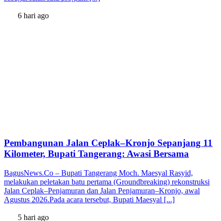
6 hari ago
Pembangunan Jalan Ceplak–Kronjo Sepanjang 11
Kilometer, Bupati Tangerang: Awasi Bersama
BagusNews.Co – Bupati Tangerang Moch. Maesyal Rasyid,
melakukan peletakan batu pertama (Groundbreaking) rekonstruksi
Jalan Ceplak–Penjamuran dan Jalan Penjamuran–Kronjo, awal
Agustus 2026.Pada acara tersebut, Bupati Maesyal [...]
5 hari ago