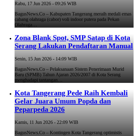
Rabu, 17 Jun 2026 - 09:26 WIB
BagusNews.Co – Kabupaten Tangerang meraih medali emas
cabang olahraga (cabor) voli indoor putera pada Pekan
Olahraga…
Zona Blank Spot, SMP Satap di Kota
Serang Lakukan Pendaftaran Manual
Senin, 15 Jun 2026 - 14:09 WIB
BagusNews.Co – Pelaksanaan Sistem Penerimaan Murid
Baru (SPMB) Tahun Ajaran 2026/2007 di Kota Serang
menghadapi tantangan…
Kota Tangerang Pede Raih Kembali
Gelar Juara Umum Popda dan
Peparpeda 2026
Kamis, 11 Jun 2026 - 22:09 WIB
BagusNews.Co – Kontingen Kota Tangerang optimistis