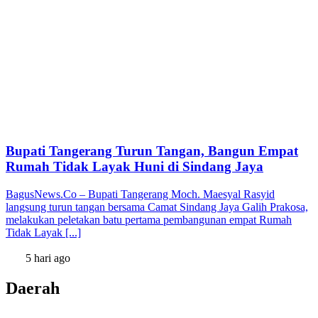
Bupati Tangerang Turun Tangan, Bangun Empat
Rumah Tidak Layak Huni di Sindang Jaya
BagusNews.Co – Bupati Tangerang Moch. Maesyal Rasyid
langsung turun tangan bersama Camat Sindang Jaya Galih Prakosa,
melakukan peletakan batu pertama pembangunan empat Rumah
Tidak Layak [...]
5 hari ago
Daerah