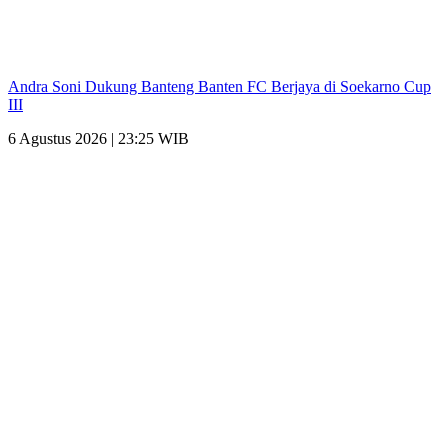
Andra Soni Dukung Banteng Banten FC Berjaya di Soekarno Cup
III
6 Agustus 2026 | 23:25 WIB