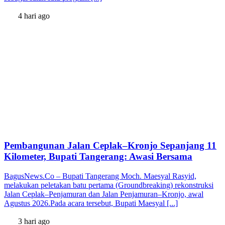
4 hari ago
Pembangunan Jalan Ceplak–Kronjo Sepanjang 11
Kilometer, Bupati Tangerang: Awasi Bersama
BagusNews.Co – Bupati Tangerang Moch. Maesyal Rasyid,
melakukan peletakan batu pertama (Groundbreaking) rekonstruksi
Jalan Ceplak–Penjamuran dan Jalan Penjamuran–Kronjo, awal
Agustus 2026.Pada acara tersebut, Bupati Maesyal [...]
3 hari ago