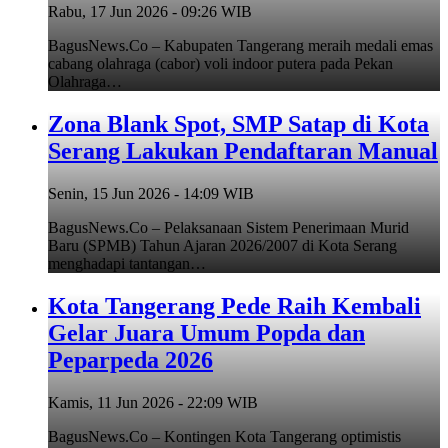
Rabu, 17 Jun 2026 - 09:26 WIB
BagusNews.Co – Kabupaten Tangerang meraih medali emas
cabang olahraga (cabor) voli indoor putera pada Pekan
Olahraga…
Zona Blank Spot, SMP Satap di Kota
Serang Lakukan Pendaftaran Manual
Senin, 15 Jun 2026 - 14:09 WIB
BagusNews.Co – Pelaksanaan Sistem Penerimaan Murid
Baru (SPMB) Tahun Ajaran 2026/2007 di Kota Serang
menghadapi tantangan…
Kota Tangerang Pede Raih Kembali
Gelar Juara Umum Popda dan
Peparpeda 2026
Kamis, 11 Jun 2026 - 22:09 WIB
BagusNews.Co – Kontingen Kota Tangerang optimistis