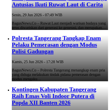
Antusias Ikuti Ruwat Laut di Carita
Senin, 29 Jun 2026 - 07:49 WIB
BagusNews.Co – Ruwat Laut menjadi warisan budaya yang
terus diwariskan dari generasi ke generasi, dan merupakan…
Polresta Tangerang Tangkap Enam
Pelaku Pemerasan dengan Modus
Polisi Gadungan
Kamis, 25 Jun 2026 - 17:28 WIB
BagusNews.Co – Polresta Tangerang menangkap enam pria
yang diduga melakukan tindak pidana pemerasan dengan
modus mengaku…
Kontingen Kabupaten Tangerang
Raih Emas Voli Indoor Putera di
Popda XII Banten 2026