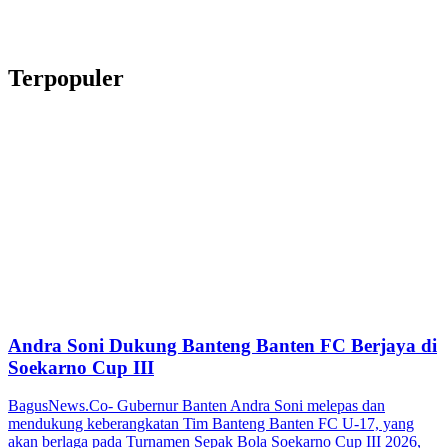
Terpopuler
Andra Soni Dukung Banteng Banten FC Berjaya di
Soekarno Cup III
BagusNews.Co- Gubernur Banten Andra Soni melepas dan
mendukung keberangkatan Tim Banteng Banten FC U-17, yang
akan berlaga pada Turnamen Sepak Bola Soekarno Cup III 2026,