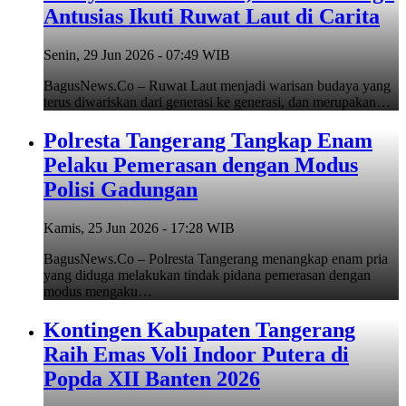
Antusias Ikuti Ruwat Laut di Carita
Senin, 29 Jun 2026 - 07:49 WIB
BagusNews.Co – Ruwat Laut menjadi warisan budaya yang
terus diwariskan dari generasi ke generasi, dan merupakan…
Polresta Tangerang Tangkap Enam
Pelaku Pemerasan dengan Modus
Polisi Gadungan
Kamis, 25 Jun 2026 - 17:28 WIB
BagusNews.Co – Polresta Tangerang menangkap enam pria
yang diduga melakukan tindak pidana pemerasan dengan
modus mengaku…
Kontingen Kabupaten Tangerang
Raih Emas Voli Indoor Putera di
Popda XII Banten 2026