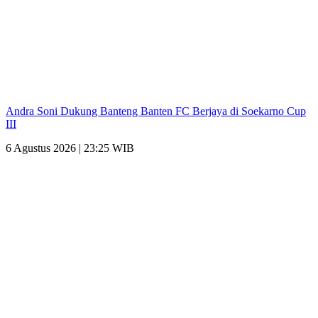
Andra Soni Dukung Banteng Banten FC Berjaya di Soekarno Cup
III
6 Agustus 2026 | 23:25 WIB