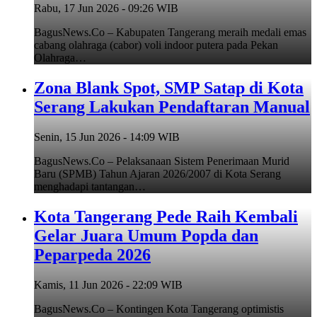
Rabu, 17 Jun 2026 - 09:26 WIB
BagusNews.Co – Kabupaten Tangerang meraih medali emas
cabang olahraga (cabor) voli indoor putera pada Pekan
Olahraga…
Zona Blank Spot, SMP Satap di Kota
Serang Lakukan Pendaftaran Manual
Senin, 15 Jun 2026 - 14:09 WIB
BagusNews.Co – Pelaksanaan Sistem Penerimaan Murid
Baru (SPMB) Tahun Ajaran 2026/2007 di Kota Serang
menghadapi tantangan…
Kota Tangerang Pede Raih Kembali
Gelar Juara Umum Popda dan
Peparpeda 2026
Kamis, 11 Jun 2026 - 22:09 WIB
BagusNews.Co – Kontingen Kota Tangerang optimistis