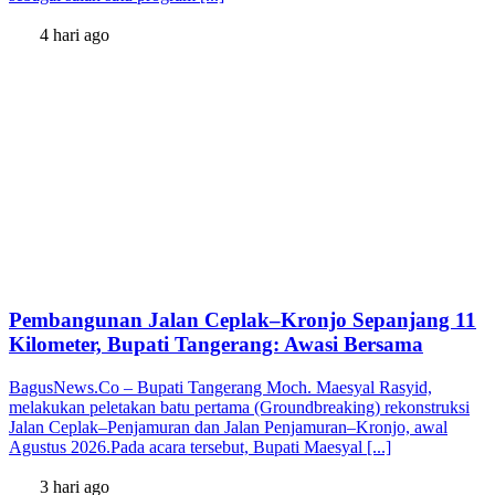
4 hari ago
Pembangunan Jalan Ceplak–Kronjo Sepanjang 11
Kilometer, Bupati Tangerang: Awasi Bersama
BagusNews.Co – Bupati Tangerang Moch. Maesyal Rasyid,
melakukan peletakan batu pertama (Groundbreaking) rekonstruksi
Jalan Ceplak–Penjamuran dan Jalan Penjamuran–Kronjo, awal
Agustus 2026.Pada acara tersebut, Bupati Maesyal [...]
3 hari ago