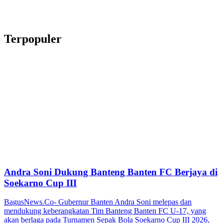
Terpopuler
Andra Soni Dukung Banteng Banten FC Berjaya di
Soekarno Cup III
BagusNews.Co- Gubernur Banten Andra Soni melepas dan
mendukung keberangkatan Tim Banteng Banten FC U-17, yang
akan berlaga pada Turnamen Sepak Bola Soekarno Cup III 2026,