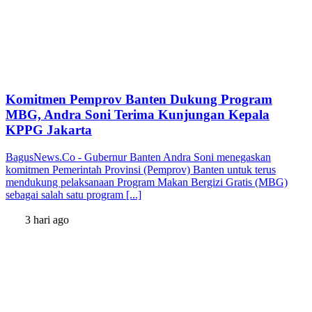
Komitmen Pemprov Banten Dukung Program
MBG, Andra Soni Terima Kunjungan Kepala
KPPG Jakarta
BagusNews.Co - Gubernur Banten Andra Soni menegaskan
komitmen Pemerintah Provinsi (Pemprov) Banten untuk terus
mendukung pelaksanaan Program Makan Bergizi Gratis (MBG)
sebagai salah satu program [...]
3 hari ago