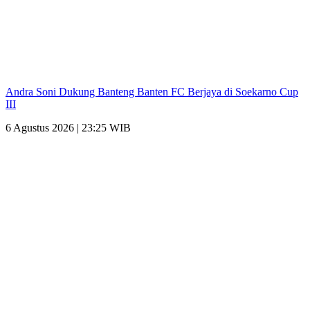
Andra Soni Dukung Banteng Banten FC Berjaya di Soekarno Cup
III
6 Agustus 2026 | 23:25 WIB