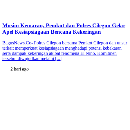
Musim Kemarau, Pemkot dan Polres Cilegon Gelar
Apel Kesiapsiagaan Bencana Kekeringan
BagusNews.Co- Polres Cilegon bersama Pemkot Cilegon dan unsur
terkait memperkuat kesiapsiagaan menghadapi potensi kebakaran
serta dampak kekeringan akibat fenomena El Niño. Komitmen
tersebut diwujudkan melalui [...]
2 hari ago