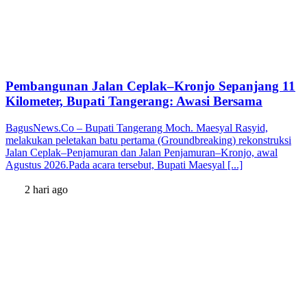
Pembangunan Jalan Ceplak–Kronjo Sepanjang 11
Kilometer, Bupati Tangerang: Awasi Bersama
BagusNews.Co – Bupati Tangerang Moch. Maesyal Rasyid,
melakukan peletakan batu pertama (Groundbreaking) rekonstruksi
Jalan Ceplak–Penjamuran dan Jalan Penjamuran–Kronjo, awal
Agustus 2026.Pada acara tersebut, Bupati Maesyal [...]
2 hari ago