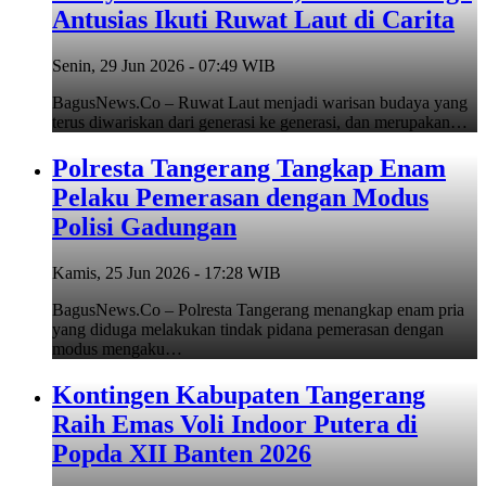
Antusias Ikuti Ruwat Laut di Carita
Senin, 29 Jun 2026 - 07:49 WIB
BagusNews.Co – Ruwat Laut menjadi warisan budaya yang
terus diwariskan dari generasi ke generasi, dan merupakan…
Polresta Tangerang Tangkap Enam
Pelaku Pemerasan dengan Modus
Polisi Gadungan
Kamis, 25 Jun 2026 - 17:28 WIB
BagusNews.Co – Polresta Tangerang menangkap enam pria
yang diduga melakukan tindak pidana pemerasan dengan
modus mengaku…
Kontingen Kabupaten Tangerang
Raih Emas Voli Indoor Putera di
Popda XII Banten 2026