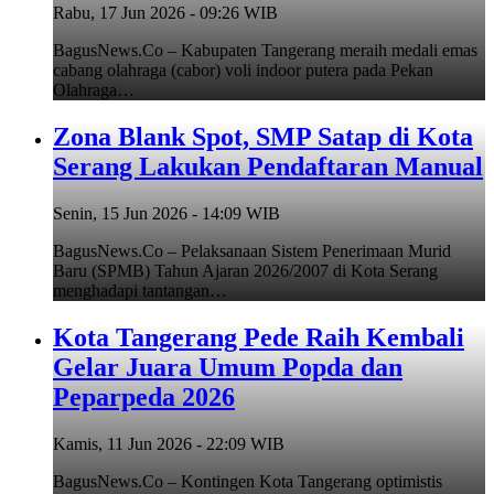
Rabu, 17 Jun 2026 - 09:26 WIB
BagusNews.Co – Kabupaten Tangerang meraih medali emas
cabang olahraga (cabor) voli indoor putera pada Pekan
Olahraga…
Zona Blank Spot, SMP Satap di Kota
Serang Lakukan Pendaftaran Manual
Senin, 15 Jun 2026 - 14:09 WIB
BagusNews.Co – Pelaksanaan Sistem Penerimaan Murid
Baru (SPMB) Tahun Ajaran 2026/2007 di Kota Serang
menghadapi tantangan…
Kota Tangerang Pede Raih Kembali
Gelar Juara Umum Popda dan
Peparpeda 2026
Kamis, 11 Jun 2026 - 22:09 WIB
BagusNews.Co – Kontingen Kota Tangerang optimistis