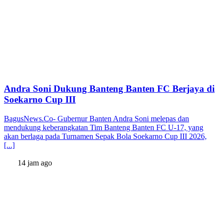
Andra Soni Dukung Banteng Banten FC Berjaya di
Soekarno Cup III
BagusNews.Co- Gubernur Banten Andra Soni melepas dan
mendukung keberangkatan Tim Banteng Banten FC U-17, yang
akan berlaga pada Turnamen Sepak Bola Soekarno Cup III 2026,
[...]
14 jam ago