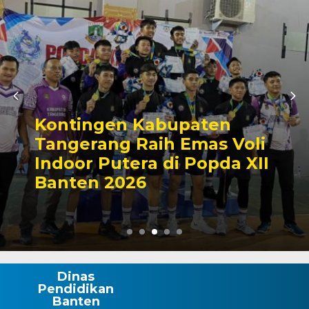
gen Kabupaten
Zona B
ang Raih Emas Voli
Satap 
 Putera di Popda XII
Lakuka
 2026
Manua
Dinas
Pendidikan
Banten