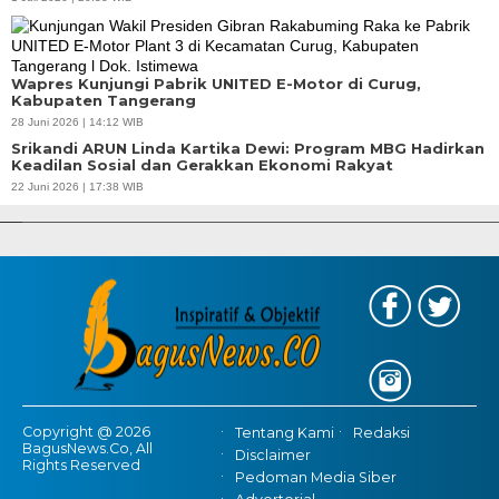
Wapres Kunjungi Pabrik UNITED E-Motor di Curug,
Kabupaten Tangerang
28 Juni 2026 | 14:12 WIB
Srikandi ARUN Linda Kartika Dewi: Program MBG Hadirkan
Keadilan Sosial dan Gerakkan Ekonomi Rakyat
APBD Tahun 2025 Anggarkan Rp200 Miliar | Program Makan Bergizi
22 Juni 2026 | 17:38 WIB
Gratis Provinsi Banten
Copyright @ 2026
Tentang Kami
Redaksi
BagusNews.Co, All
Disclaimer
Rights Reserved
Pedoman Media Siber