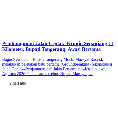
Pembangunan Jalan Ceplak–Kronjo Sepanjang 11
Kilometer, Bupati Tangerang: Awasi Bersama
BagusNews.Co – Bupati Tangerang Moch. Maesyal Rasyid,
melakukan peletakan batu pertama (Groundbreaking) rekonstruksi
Jalan Ceplak–Penjamuran dan Jalan Penjamuran–Kronjo, awal
Agustus 2026.Pada acara tersebut, Bupati Maesyal [...]
2 hari ago