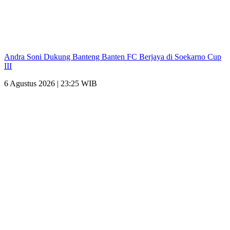
Andra Soni Dukung Banteng Banten FC Berjaya di Soekarno Cup
III
6 Agustus 2026 | 23:25 WIB