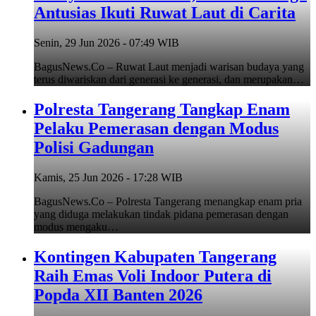
Antusias Ikuti Ruwat Laut di Carita
Senin, 29 Jun 2026 - 07:49 WIB
BagusNews.Co – Ruwat Laut menjadi warisan budaya yang
terus diwariskan dari generasi ke generasi, dan merupakan…
Polresta Tangerang Tangkap Enam
Pelaku Pemerasan dengan Modus
Polisi Gadungan
Kamis, 25 Jun 2026 - 17:28 WIB
BagusNews.Co – Polresta Tangerang menangkap enam pria
yang diduga melakukan tindak pidana pemerasan dengan
modus mengaku…
Kontingen Kabupaten Tangerang
Raih Emas Voli Indoor Putera di
Popda XII Banten 2026