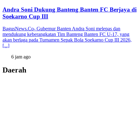
Andra Soni Dukung Banteng Banten FC Berjaya di
Soekarno Cup III
BagusNews.Co- Gubernur Banten Andra Soni melepas dan
mendukung keberangkatan Tim Banteng Banten FC U-17, yang
akan berlaga pada Turnamen Sepak Bola Soekarno Cup III 2026,
[...]
6 jam ago
Daerah