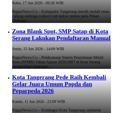
Rabu, 17 Jun 2026 - 09:26 WIB
BagusNews.Co – Kabupaten Tangerang meraih medali emas
cabang olahraga (cabor) voli indoor putera pada Pekan
Olahraga…
Zona Blank Spot, SMP Satap di Kota
Serang Lakukan Pendaftaran Manual
Senin, 15 Jun 2026 - 14:09 WIB
BagusNews.Co – Pelaksanaan Sistem Penerimaan Murid
Baru (SPMB) Tahun Ajaran 2026/2007 di Kota Serang
menghadapi tantangan…
Kota Tangerang Pede Raih Kembali
Gelar Juara Umum Popda dan
Peparpeda 2026
Kamis, 11 Jun 2026 - 22:09 WIB
BagusNews.Co – Kontingen Kota Tangerang optimistis