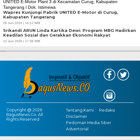
Wapres Kunjungi Pabrik UNITED E-Motor di Curug,
Kabupaten Tangerang
28 Juni 2026 | 14:12 WIB
Srikandi ARUN Linda Kartika Dewi: Program MBG Hadirkan
Keadilan Sosial dan Gerakkan Ekonomi Rakyat
Gubernur Baru, Banten Harus Lebih Maju | Perencanaan
22 Juni 2026 | 17:38 WIB
Pembangunan Infrastrukur Adalah Kunci
Copyright @ 2026
Tentang Kami
Redaksi
BagusNews.Co, All
Disclaimer
Rights Reserved
Pedoman Media Siber
Advertorial