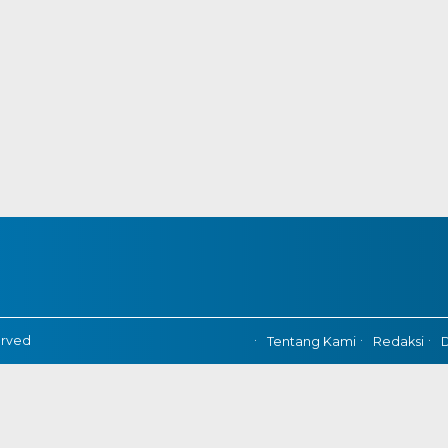
erved
Tentang Kami
Redaksi
D