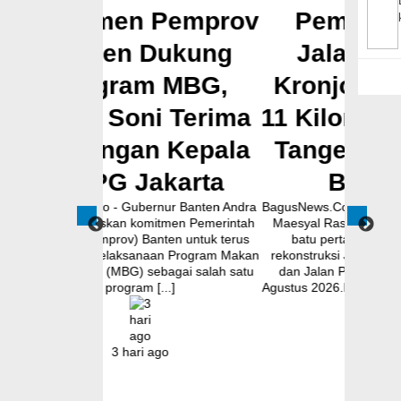
Pemprov
Pembangunan
Mu
Dukung
Jalan Ceplak–
Pem
 MBG,
Kronjo Sepanjang
Cil
i Terima
11 Kilometer, Bupati
K
 Kepala
Tangerang: Awasi
karta
Bersama
nur Banten Andra
BagusNews.Co – Bupati Tangerang Moch.
BagusNew
tmen Pemerintah
Maesyal Rasyid, melakukan peletakan
Pemko
nten untuk terus
batu pertama (Groundbreaking)
memperk
n Program Makan
rekonstruksi Jalan Ceplak–Penjamuran
pote
ebagai salah satu
dan Jalan Penjamuran–Kronjo, awal
kekeri
...]
Agustus 2026.Pada acara tersebut, Bupati
Komitmen 
Maesyal [...]
go
2 hari ago