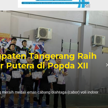
paten Tangerang Raih
r Putera di Popda XII
eraih medali emas cabang olahraga (cabor) voli indoor