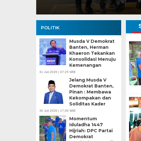
POLITIK
Musda V Demokrat
Banten, Herman
Khaeron Tekankan
Konsolidasi Menuju
Kemenangan
Banten Butuh Gu
31 Juli 2026 | 07:25 WIB
Teknokratif
Jelang Musda V
Demokrat Banten,
Pinan : Membawa
Kekompakan dan
Soliditas Kader
30 Juli 2026 | 17:00 WIB
Momentum
Iduladha 1447
Hijriah: DPC Partai
Demokrat