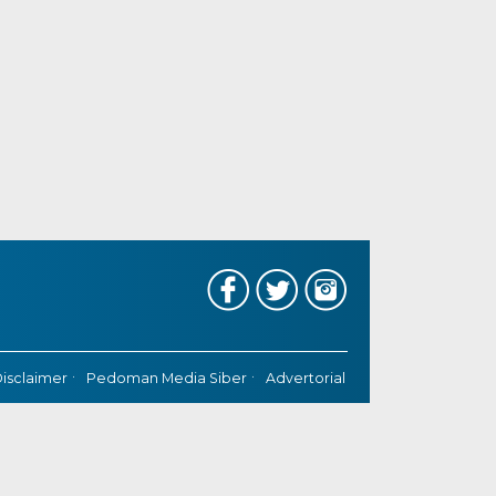
isclaimer
Pedoman Media Siber
Advertorial