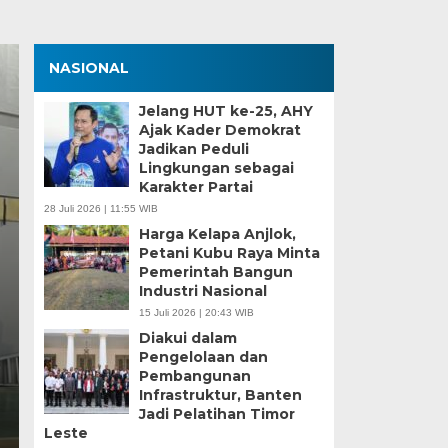
NASIONAL
Jelang HUT ke-25, AHY
Ajak Kader Demokrat
Jadikan Peduli
Lingkungan sebagai
Karakter Partai
28 Juli 2026 | 11:55 WIB
Harga Kelapa Anjlok,
Petani Kubu Raya Minta
Zona Blank Spot, SMP
Pemerintah Bangun
Industri Nasional
Serang Lakukan Pend
15 Juli 2026 | 20:43 WIB
Diakui dalam
Senin, 15 Jun 2026 - 14:09 WIB
Pengelolaan dan
Pembangunan
BagusNews.Co – Pelaksanaan Sistem Penerimaan M
Infrastruktur, Banten
di Kota Serang menghadapi tantangan…
Jadi Pelatihan Timor
Leste