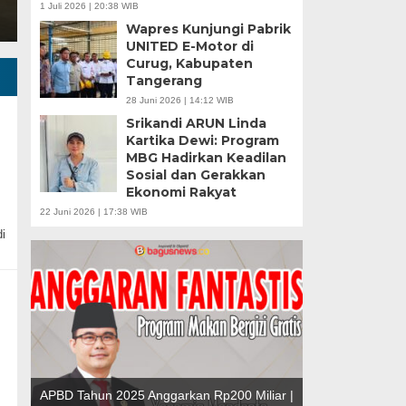
1 Juli 2026 | 20:38 WIB
Wapres Kunjungi Pabrik
UNITED E-Motor di
Curug, Kabupaten
Tangerang
28 Juni 2026 | 14:12 WIB
Srikandi ARUN Linda
Kartika Dewi: Program
MBG Hadirkan Keadilan
Sosial dan Gerakkan
u |
Ekonomi Rakyat
r
Banten Butuh Gu
22 Juni 2026 | 17:38 WIB
Teknokratif
i
APBD Tahun 2025 Anggarkan Rp200 Miliar |